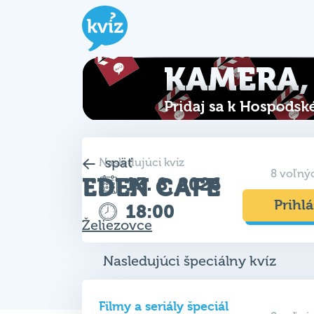
späť
Nasledujúci kvíz
8 voľný
EDEN CAFE
13. 8. 2026
Prihlá
18:00
Želiezovce
Nasledujúci špeciálny kvíz
Filmy a seriály špeciál