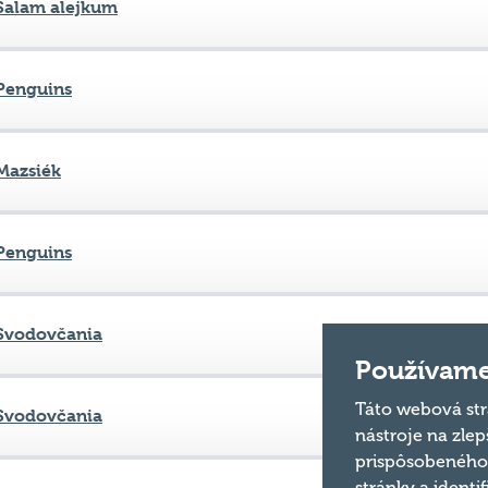
Salam alejkum
Penguins
Mazsiék
Penguins
Svodovčania
Používame
Táto webová str
Svodovčania
nástroje na zlep
prispôsobeného 