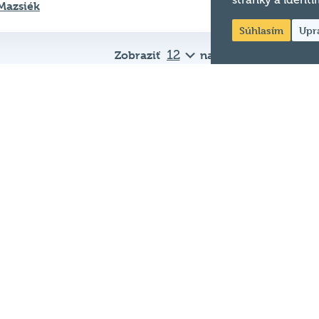
stránky a identi
Mazsiék
Súhlasím
Upr
Zobraziť
na stránku
Dôležité od
Pravidlá kvízu
ná
Chcem hrať
Chcem kvíz v
e.
podniku