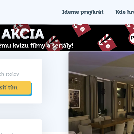
Ideme prvýkrát
Kde h
ch stolov
siť tím