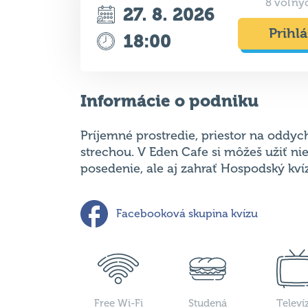
8 voľný
27. 8. 2026
Prihlá
18:00
Informácie o podniku
Príjemné prostredie, priestor na oddy
strechou. V Eden Cafe si môžeš užiť n
posedenie, ale aj zahrať Hospodský kví
Facebooková skupina kvízu
Free Wi-Fi
Studená
Televí