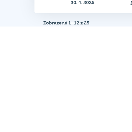
30. 4. 2026
Zobrazené 1–12 z 25
Hospodský kvíz
je tímová vedomost
súťaž, ktorá sa každý týždeň koná v
desiatkach podnikov po celej republik