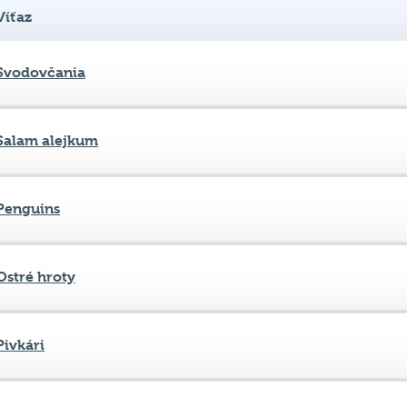
Víťaz
Svodovčania
Salam alejkum
Penguins
Ostré hroty
Pivkári