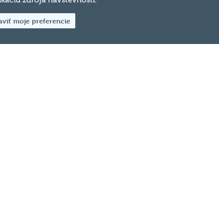
fikáciu zdroja návštevnosti.
Podrobnosti
aviť moje preferencie
2
3
kazy
Sociálne siete
o svojom