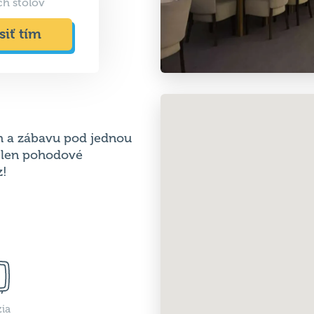
ch stolov
siť tím
ch a zábavu pod jednou
ielen pohodové
z!
zia