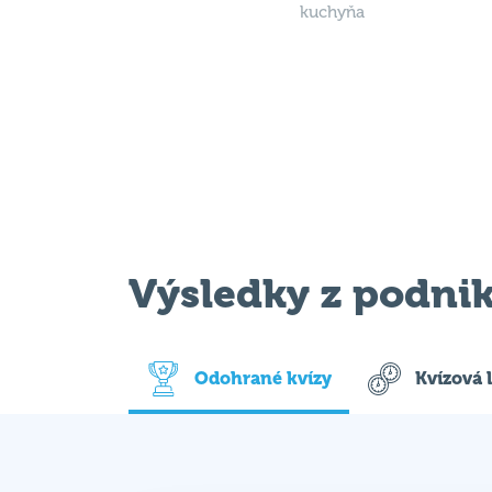
kuchyňa
Výsledky z podni
Odohrané kvízy
Kvízová 