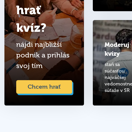
hrať
kvíz?
nájdi najbližší
Moderuj
kvízy
podnik a prihlás
svoj tím
staň sa
súčasťou
najväčšej
vedomostne
Chcem hrať
súťaže v SR