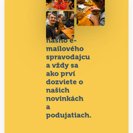
Prihláste
sa na
odber
nášho e-
mailového
spravodajcu
a vždy sa
ako prví
dozviete o
našich
novinkách
a
podujatiach.