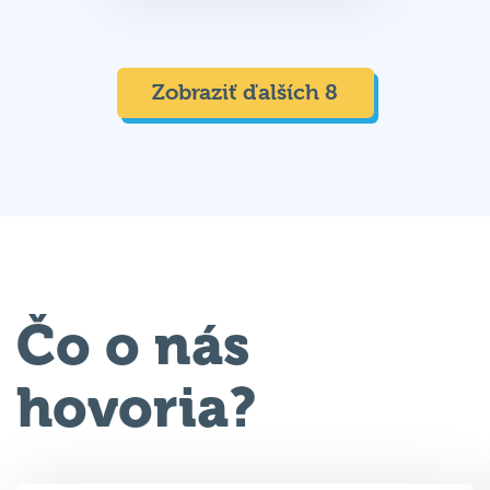
Zobraziť ďalších 8
Čo o nás
hovoria?