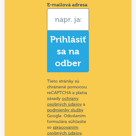
E-mailová adresa
Prihlásiť
sa na
odber
Tieto stránky sú
chránené pomocou
reCAPTCHA a platia
zásady
ochrany
osobných údajov
a
podmienky služby
Google. Odoslaním
formulára súhlasíte
so
spracovaním
osobných údajov
.