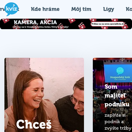
rvýkrát
Kde hráme
Môj tím
Ligy
Ko
Som
majiteľ
podniku
zaplňte si
Chceš
podnik a
zvýšte tržby