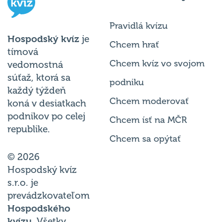
Pravidlá kvízu
Hospodský kvíz
je
Chcem hrať
tímová
Chcem kvíz vo svojom
vedomostná
súťaž, ktorá sa
podniku
každý týždeň
Chcem moderovať
koná v desiatkach
podnikov po celej
Chcem ísť na MČR
republike.
Chcem sa opýtať
© 2026
Hospodský kvíz
s.r.o. je
prevádzkovateľom
Hospodského
kvízu
. Všetky