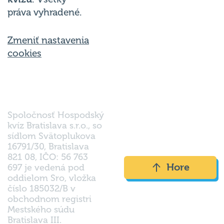
práva vyhradené.
Zmeniť nastavenia
cookies
Spoločnosť Hospodský
kvíz Bratislava s.r.o., so
sídlom Svätoplukova
16791/30, Bratislava
821 08, IČO: 56 763
Hore
697 je vedená pod
oddielom Sro, vložka
číslo 185032/B v
obchodnom registri
Mestského súdu
Bratislava III.