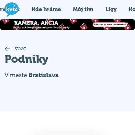
rvýkrát
Kde hráme
Môj tím
Ligy
Ko
späť
Podniky
V meste
Bratislava