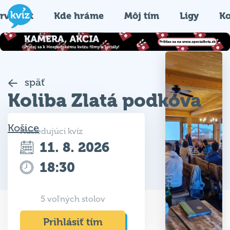
rvýkrát
Kde hráme
Môj tím
Ligy
Ko
späť
Koliba Zlatá podkova
Košice
Nasledujúci kvíz
11. 8. 2026
18:30
5 voľných stolov
Prihlásiť tím