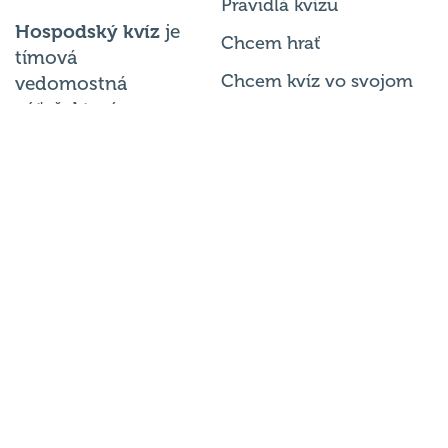
Pravidlá kvízu
Hospodský kvíz
je
Chcem hrať
tímová
Chcem kvíz vo svojom
vedomostná
súťaž, ktorá sa
podniku
každý týždeň
Chcem moderovať
koná v desiatkach
podnikov po celej
Chcem ísť na MČR
republike.
Chcem sa opýtať
© 2026
Hospodský kvíz
s.r.o. je
prevádzkovateľom
Hospodského
kvízu
. Všetky
práva vyhradené.