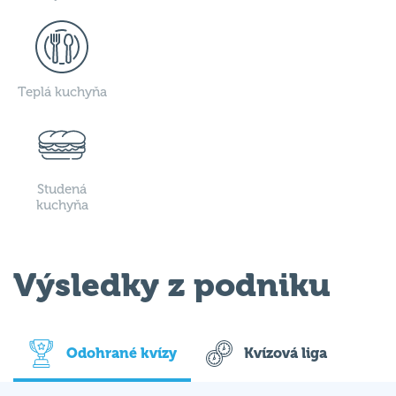
Teplá kuchyňa
Studená
kuchyňa
Výsledky z podniku
Odohrané kvízy
Kvízová liga