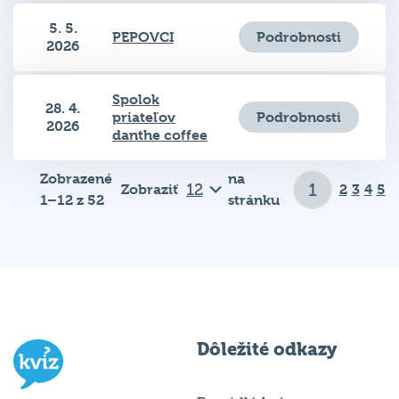
5. 5.
Podrobnosti
PEPOVCI
2026
Spolok
28. 4.
Podrobnosti
priateľov
2026
danthe coffee
Zobrazené
na
Zobraziť
2
3
4
5
1–12 z 52
stránku
Dôležité odkazy