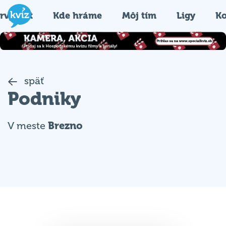
rvýkrát
Kde hráme
Môj tím
Ligy
Ko
späť
Podniky
V meste
Brezno