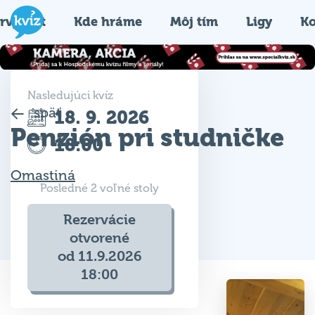
rvýkrát
Kde hráme
Môj tím
Ligy
Ko
Nasledujúci kvíz
späť
18. 9. 2026
Penzión pri studničke
18:00
Omastiná
Posledné 2 voľné stoly
Rezervácie
otvorené
od 11.9.2026
18:00