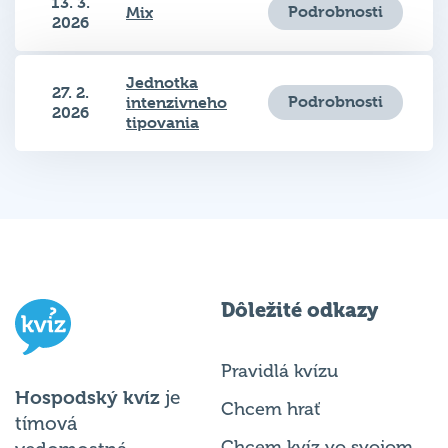
13. 3.
Podrobnosti
Mix
2026
Jednotka
27. 2.
Podrobnosti
intenzivneho
2026
tipovania
Dôležité odkazy
Pravidlá kvízu
Hospodský kvíz
je
Chcem hrať
tímová
Chcem kvíz vo svojom