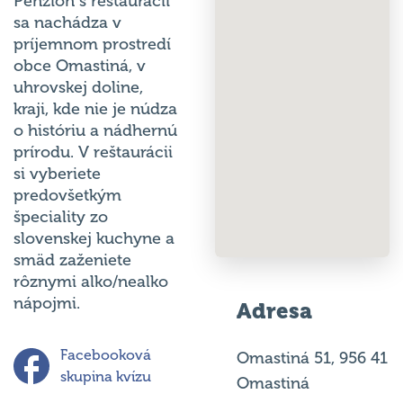
Penzión s reštaurácií
sa nachádza v
príjemnom prostredí
obce Omastiná, v
uhrovskej doline,
kraji, kde nie je núdza
o históriu a nádhernú
prírodu. V reštaurácii
si vyberiete
predovšetkým
špeciality zo
slovenskej kuchyne a
smäd zaženiete
rôznymi alko/nealko
nápojmi.
Adresa
Facebooková
Omastiná 51, 956 41
skupina kvízu
Omastiná