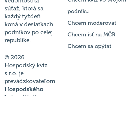
vedomostná
súťaž, ktorá sa
podniku
každý týždeň
Chcem moderovať
koná v desiatkach
podnikov po celej
Chcem ísť na MČR
republike.
Chcem sa opýtať
© 2026
Hospodský kvíz
s.r.o. je
prevádzkovateľom
Hospodského
kvízu
. Všetky
práva vyhradené.
Zmeniť nastavenia
cookies