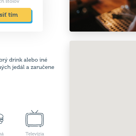
ch stolov
siť tím
brý drink alebo iné
ných jedál a zaručene
ná
Televízia