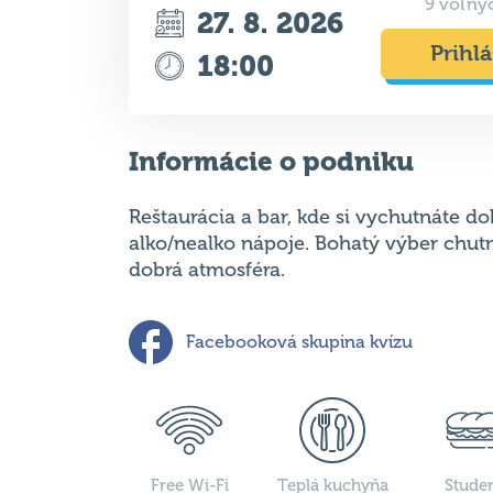
9 voľný
27. 8. 2026
Prihlá
18:00
Informácie o podniku
Reštaurácia a bar, kde si vychutnáte do
alko/nealko nápoje. Bohatý výber chut
dobrá atmosféra.
Facebooková skupina kvízu
Free Wi-Fi
Teplá kuchyňa
Stude