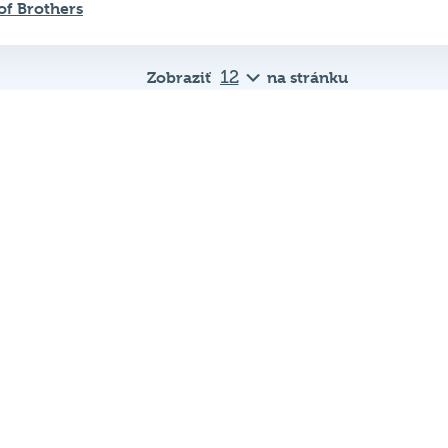
of Brothers
Zobraziť
na stránku
Dôležité od
Pravidlá kvízu
ná
Chcem hrať
Chcem kvíz v
e.
podniku