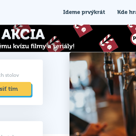
Ideme prvýkrát
Kde h
ch stolov
siť tím