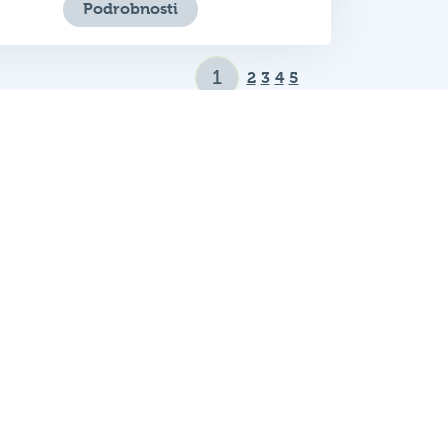
Podrobnosti
2
3
4
5
kazy
Sociálne siete
o svojom