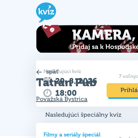
späť
Nasledujúci kvíz
7 voľný
Tatran Pub
20. 8. 2026
Prihlá
18:00
Považská Bystrica
Nasledujúci špeciálny kvíz
Filmy a seriály špeciál