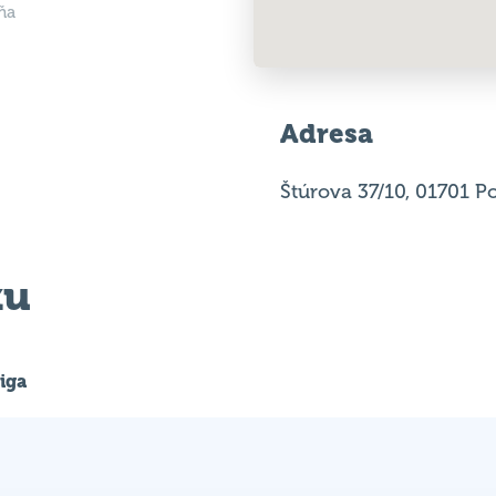
ňa
Adresa
Štúrova 37/10, 01701 P
ku
liga