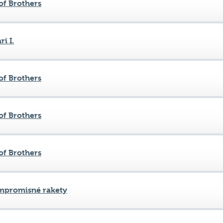
of Brothers
i I.
of Brothers
of Brothers
of Brothers
promisné rakety