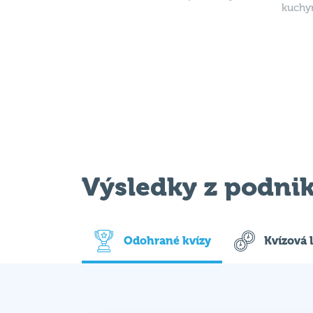
kuchy
Výsledky z podni
Odohrané kvízy
Kvízová 