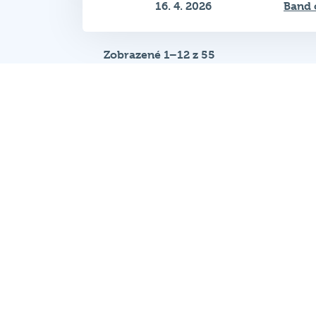
16. 4. 2026
Band 
Zobrazené 1–12 z 55
Hospodský kvíz
je tímová vedomost
súťaž, ktorá sa každý týždeň koná v
desiatkach podnikov po celej republik