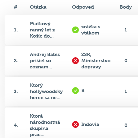
#
Otázka
Odpoveď
Body
Piatkový
zrážka s
1.
ranný let z
1
vtákom
Košíc do...
Andrej Babiš
ŽSR,
2.
prišiel so
Ministerstvo
0
zoznam...
dopravy
Ktorý
B
3.
hollywoodsky
1
herec sa ne...
Ktorá
národnostná
Indovia
4.
0
skupina
prac...