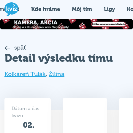
rvýkrát
Kde hráme
Môj tím
Ligy
Ko
späť
Detail výsledku tímu
Kolkáreň Tulák
,
Žilina
Dátum a čas
kvízu
02.