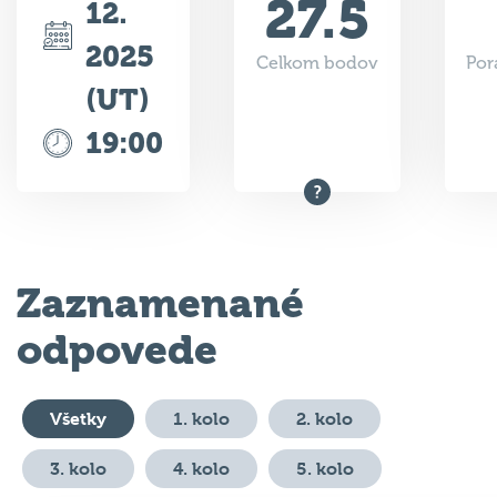
27.5
12.
2025
Celkom bodov
Por
(UT)
19:00
Zaznamenané
odpovede
Všetky
1. kolo
2. kolo
3. kolo
4. kolo
5. kolo