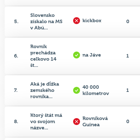
Slovensko
kickbox
5.
získalo na MS
0
v Abú...
Rovník
prechádza
na Jáve
6.
1
celkovo 14
št...
Aká je dĺžka
40 000
7.
zemského
1
kilometrov
rovníka...
Ktorý štát má
Rovníková
8.
vo svojom
0
Guinea
názve...