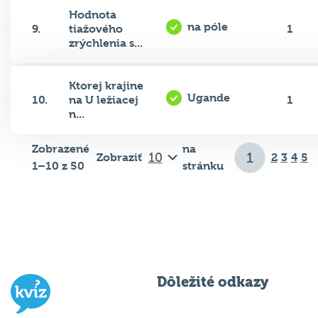
Hodnota
na póle
9.
tiažového
1
zrýchlenia s...
Ktorej krajine
Ugande
10.
na U ležiacej
1
n...
Zobrazené
na
Zobraziť
2
3
4
5
1–10 z 50
stránku
Dôležité odkazy