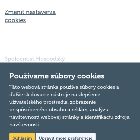
Zmeniť nastavenia
cookies
Spoločnosť Hospodský
kvíz Bratislava s.r.o., so
sídlom Svätoplukova
Používame súbory cookies
16791/30, Bratislava
821 08, IČO: 56 763
Táto webová stránka používa súbory cookies a
Hore
697 je vedená pod
ďalšie sledovacie nástroje na zlepšenie
oddielom Sro, vložka
užívateľského prostredia, zobrazenie
číslo 185032/B v
prispôsobeného obsahu a reklám, analýzu
obchodnom registri
návštevnosti webovej stránky a identifikáciu zdroja
Mestského súdu
Bratislava III.
návštevnosti.
Súhlasím
Upraviť moje preferencie