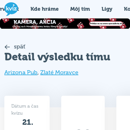
rvýkrát
Kde hráme
Môj tím
Ligy
Ko
späť
Detail výsledku tímu
Arizona Pub
,
Zlaté Moravce
Dátum a čas
kvízu
21.