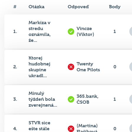
#
Otázka
Odpoveď
Body
Markíza v
stredu
Vincze
1.
1
oznámila,
(Viktor)
že...
Ktorej
hudobnej
Twenty
2.
0
skupine
One Pilots
ukradl...
Minulý
365.bank,
3.
týždeň bola
1
ČSOB
zverejnená...
STVR síce
(Martina)
4.
ešte stále
0
Flašíková