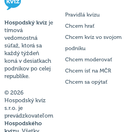
Pravidlá kvízu
Hospodský kvíz
je
Chcem hrať
tímová
Chcem kvíz vo svojom
vedomostná
súťaž, ktorá sa
podniku
každý týždeň
Chcem moderovať
koná v desiatkach
podnikov po celej
Chcem ísť na MČR
republike.
Chcem sa opýtať
© 2026
Hospodský kvíz
s.r.o. je
prevádzkovateľom
Hospodského
kvízu
. Všetky