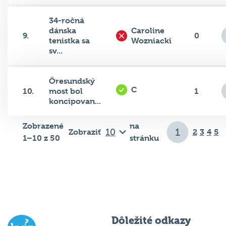
34-ročná
dánska
Caroline
9.
0
tenistka sa
Wozniacki
sv...
Öresundský
C
10.
most bol
1
koncipovan...
Zobrazené
na
Zobraziť
2
3
4
5
1–10 z 50
stránku
Dôležité odkazy