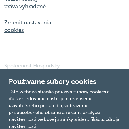
práva vyhradené.
Zmeniť nastavenia
cookies
Spoločnosť Hospodský
kvíz Bratislava s.r.o., so
sídlom Svätoplukova
Používame súbory cookies
16791/30, Bratislava
821 08, IČO: 56 763
Táto webová stránka používa súbory cookies a
Hore
697 je vedená pod
ďalšie sledovacie nástroje na zlepšenie
oddielom Sro, vložka
užívateľského prostredia, zobrazenie
číslo 185032/B v
prispôsobeného obsahu a reklám, analýzu
obchodnom registri
návštevnosti webovej stránky a identifikáciu zdroja
Mestského súdu
Bratislava III.
návštevnosti.