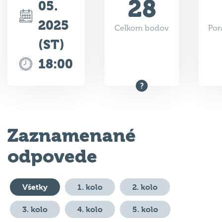
28
05.
2025
Celkom bodov
Por
(ST)
18:00
Zaznamenané
odpovede
Všetky
1. kolo
2. kolo
3. kolo
4. kolo
5. kolo