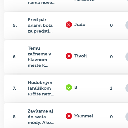
nemá nové...
Pred pár
Judo
5.
dňami bola
0
za predsti...
Tému
začneme v
Tivoli
6.
0
hlavnom
meste K...
Hudobným
B
7.
fanúšikom
1
určite netr...
Zavítame aj
Hummel
8.
do sveta
0
módy. Ako...