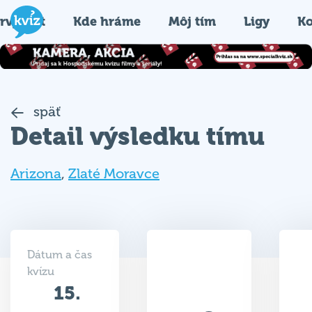
rvýkrát
Kde hráme
Môj tím
Ligy
Ko
späť
Detail výsledku tímu
Arizona
,
Zlaté Moravce
Dátum a čas
kvízu
15.