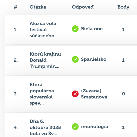
#
Otázka
Odpoveď
Body
Ako sa volá
Biela noc
1.
festival
1
súčasného...
Ktorú krajinu
Španielsko
2.
Donald
1
Trump min...
Ktorá
populárna
(Zuzana)
3.
0
slovenská
Smatanová
spev...
Dňa 6.
imunológia
4.
októbra 2025
1
bola vo Šv...