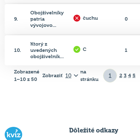
Obojživelníky
čuchu
9.
patria
0
vývojovo...
Ktorý z
C
10.
uvedených
1
obojživelník...
Zobrazené
na
Zobraziť
2
3
4
5
1–10 z 50
stránku
Dôležité odkazy