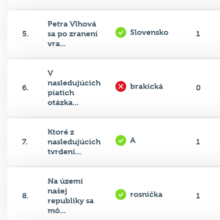
Petra Vlhová
Slovensko
5.
sa po zranení
1
vra...
V
nasledujúcich
brakická
6.
0
piatich
otázka...
Ktoré z
A
7.
nasledujúcich
1
tvrdení...
Na území
našej
rosnička
8.
1
republiky sa
mô...