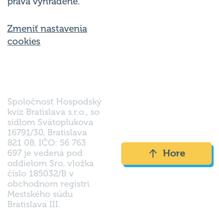
práva vyhradené.
Zmeniť nastavenia
cookies
Spoločnosť Hospodský
kvíz Bratislava s.r.o., so
sídlom Svätoplukova
16791/30, Bratislava
821 08, IČO: 56 763
Hore
697 je vedená pod
oddielom Sro, vložka
číslo 185032/B v
obchodnom registri
Mestského súdu
Bratislava III.