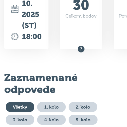
30
10.
2025
Celkom bodov
Por
(ST)
18:00
Zaznamenané
odpovede
Všetky
1. kolo
2. kolo
3. kolo
4. kolo
5. kolo