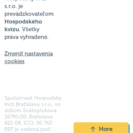
s.r.o. je
prevádzkovateľom
Hospodského
kvízu
. Všetky
práva vyhradené.
Zmeniť nastavenia
cookies
Spoločnosť Hospodský
kvíz Bratislava s.r.o., so
sídlom Svätoplukova
16791/30, Bratislava
821 08, IČO: 56 763
Hore
697 je vedená pod