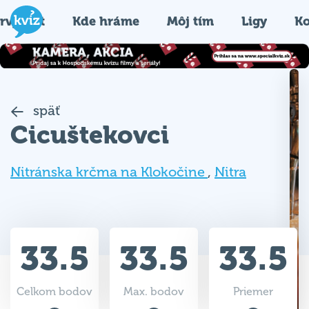
rvýkrát
Kde hráme
Môj tím
Ligy
Ko
späť
Cicuštekovci
Nitránska krčma na Klokočine
,
Nitra
33.5
33.5
33.5
Celkom bodov
Max. bodov
Priemer