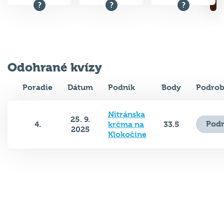
Odohrané kvízy
Poradie
Dátum
Podnik
Body
Podrob
Nitránska
25. 9.
Podr
4.
krčma na
33.5
2025
Klokočine