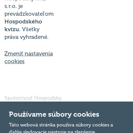
s.r.o. je
prevádzkovateľom
Hospodského
kvízu
. Všetky
práva vyhradené.
Zmeniť nastavenia
cookies
Spoločnosť Hospodský
kvíz Bratislava s.r.o., so
sídlom Svätoplukova
Používame súbory cookies
16791/30, Bratislava
821 08, IČO: 56 763
Táto webová stránka používa súbory cookies a
Hore
697 je vedená pod
ďalšie sledovacie nástroje na zlepšenie