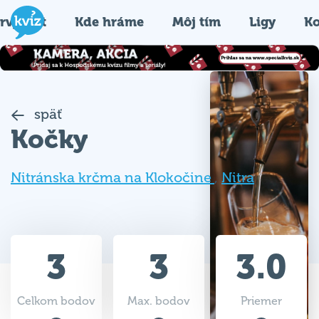
rvýkrát
Kde hráme
Môj tím
Ligy
Ko
späť
Kočky
Nitránska krčma na Klokočine
,
Nitra
3
3
3.0
Celkom bodov
Max. bodov
Priemer