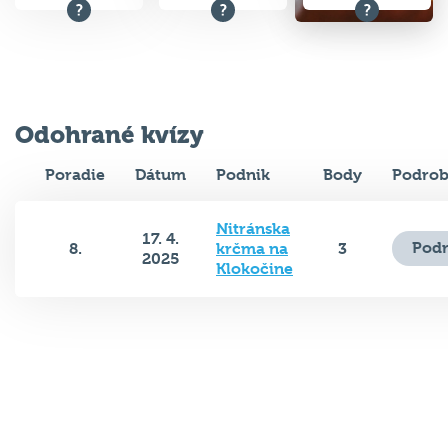
Odohrané kvízy
Poradie
Dátum
Podnik
Body
Podrob
Nitránska
17. 4.
Podr
8.
krčma na
3
2025
Klokočine