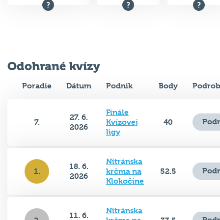
Odohrané kvízy
Poradie
Dátum
Podnik
Body
Podrob
Finále
27. 6.
Podr
7.
Kvízovej
40
2026
ligy
Nitránska
18. 6.
Podr
1.
krčma na
52.5
2026
Klokočine
Nitránska
11. 6.
Podr