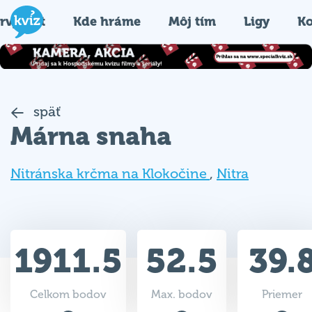
rvýkrát
Kde hráme
Môj tím
Ligy
Ko
späť
Márna snaha
Nitránska krčma na Klokočine
,
Nitra
1911.5
52.5
39.
Celkom bodov
Max. bodov
Priemer