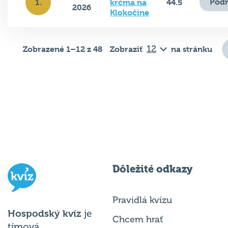
Podr
1.
krčma na
44.5
2026
Klokočine
Zobrazené 1–12 z 48
Zobraziť
na stránku
Dôležité odkazy
Pravidlá kvízu
Hospodský kvíz
je
Chcem hrať
tímová