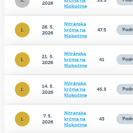
2.
krčma na
33.5
2026
Klokočine
Nitránska
28. 5.
Podr
1.
krčma na
47.5
2026
Klokočine
Nitránska
21. 5.
Podr
1.
krčma na
41
2026
Klokočine
Nitránska
14. 5.
Podr
1.
krčma na
45.5
2026
Klokočine
Nitránska
7. 5.
Podr
1.
krčma na
43
2026
Klokočine