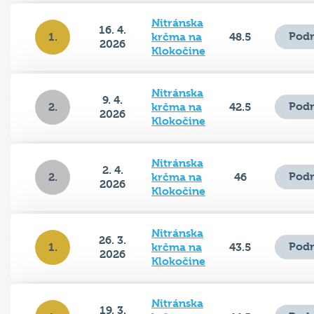
Nitránska
16. 4.
Podr
1.
krčma na
48.5
2026
Klokočine
Nitránska
9. 4.
Podr
2.
krčma na
42.5
2026
Klokočine
Nitránska
2. 4.
Podr
2.
krčma na
46
2026
Klokočine
Nitránska
26. 3.
Podr
1.
krčma na
43.5
2026
Klokočine
Nitránska
19. 3.