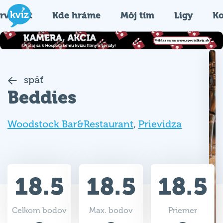
rvýkrát
Kde hráme
Môj tím
Ligy
Ko
späť
Beddies
Woodstock Bar&Restaurant
,
Prievidza
18.5
18.5
18.5
Celkom bodov
Max. bodov
Priemer