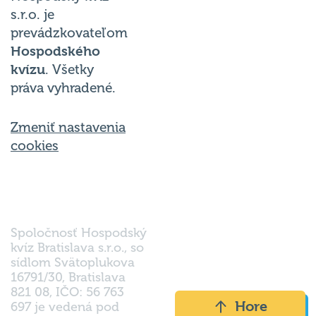
s.r.o. je
prevádzkovateľom
Hospodského
kvízu
. Všetky
práva vyhradené.
Zmeniť nastavenia
cookies
Spoločnosť Hospodský
kvíz Bratislava s.r.o., so
sídlom Svätoplukova
16791/30, Bratislava
821 08, IČO: 56 763
Hore
697 je vedená pod