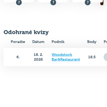
Odohrané kvízy
Poradie
Dátum
Podnik
Body
P
18. 2.
Woodstock
6.
18.5
2026
Bar&Restaurant