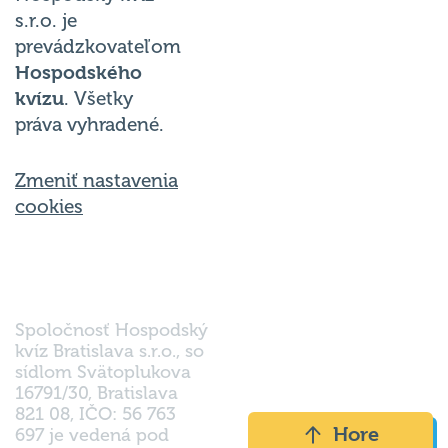
s.r.o. je
prevádzkovateľom
Hospodského
kvízu
. Všetky
práva vyhradené.
Zmeniť nastavenia
cookies
Spoločnosť Hospodský
kvíz Bratislava s.r.o., so
sídlom Svätoplukova
16791/30, Bratislava
821 08, IČO: 56 763
Hore
697 je vedená pod