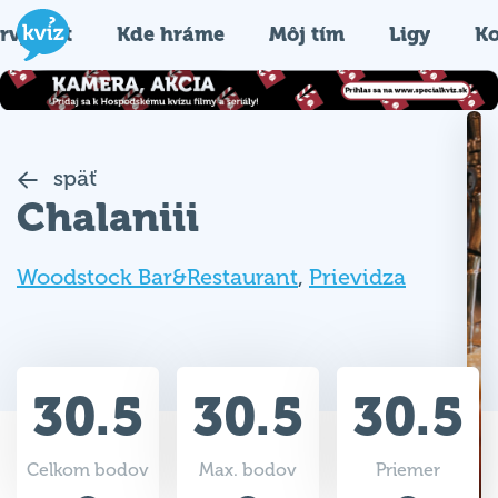
rvýkrát
Kde hráme
Môj tím
Ligy
Ko
späť
Chalaniii
Woodstock Bar&Restaurant
,
Prievidza
30.5
30.5
30.5
Celkom bodov
Max. bodov
Priemer