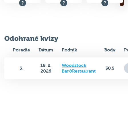
Odohrané kvízy
Poradie
Dátum
Podnik
Body
P
18. 2.
Woodstock
5.
30.5
2026
Bar&Restaurant