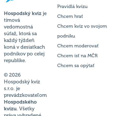
Pravidlá kvízu
Hospodský kvíz
je
Chcem hrať
tímová
Chcem kvíz vo svojom
vedomostná
súťaž, ktorá sa
podniku
každý týždeň
Chcem moderovať
koná v desiatkach
podnikov po celej
Chcem ísť na MČR
republike.
Chcem sa opýtať
© 2026
Hospodský kvíz
s.r.o. je
prevádzkovateľom
Hospodského
kvízu
. Všetky
práva vyhradené.