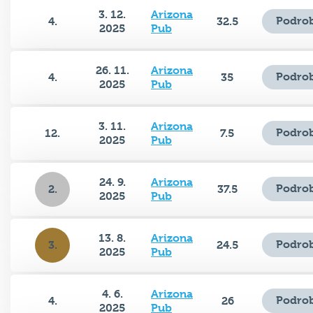
3. 12.
Arizona
Podrob
4.
32.5
2025
Pub
26. 11.
Arizona
Podrob
4.
35
2025
Pub
3. 11.
Arizona
Podrob
12.
7.5
2025
Pub
24. 9.
Arizona
Podrob
2.
37.5
2025
Pub
13. 8.
Arizona
Podrob
3.
24.5
2025
Pub
4. 6.
Arizona
Podrob
4.
26
2025
Pub