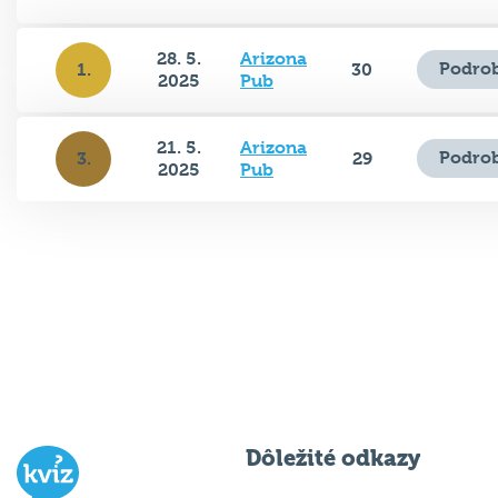
28. 5.
Arizona
Podrob
1.
30
2025
Pub
21. 5.
Arizona
Podrob
3.
29
2025
Pub
Dôležité odkazy