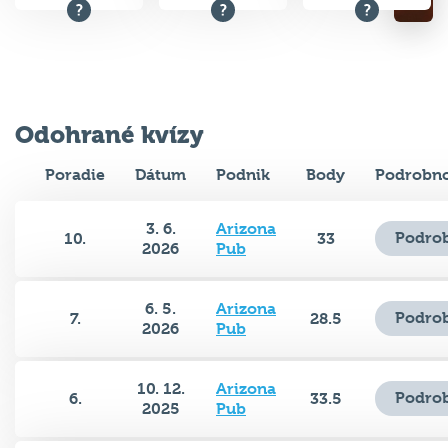
Odohrané kvízy
Poradie
Dátum
Podnik
Body
Podrobno
3. 6.
Arizona
Podrob
10.
33
2026
Pub
6. 5.
Arizona
Podrob
7.
28.5
2026
Pub
10. 12.
Arizona
Podrob
6.
33.5
2025
Pub