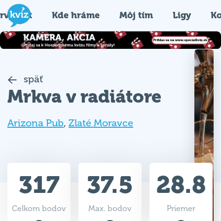
rvýkrát
Kde hráme
Môj tím
Ligy
Ko
späť
Mrkva v radiátore
Arizona Pub
,
Zlaté Moravce
317
37.5
28.8
Celkom bodov
Max. bodov
Priemer