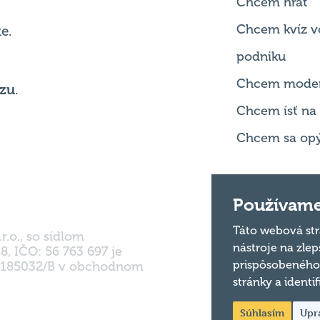
Chcem hrať
Chcem kvíz v
e.
podniku
Chcem mode
zu
.
Chcem ísť na
Chcem sa opý
Používame
Táto webová str
r.o., so sídlom
nástroje na zlep
8, IČO: 56 763 697 je
prispôsobeného 
o 185032/B v obchodnom
stránky a identi
Súhlasím
Upr