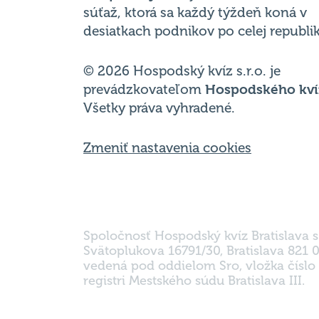
súťaž, ktorá sa každý týždeň koná v
desiatkach podnikov po celej republik
© 2026 Hospodský kvíz s.r.o. je
prevádzkovateľom
Hospodského kví
Všetky práva vyhradené.
Zmeniť nastavenia cookies
Spoločnosť Hospodský kvíz Bratislava s.
Svätoplukova 16791/30, Bratislava 821 0
vedená pod oddielom Sro, vložka čísl
registri Mestského súdu Bratislava III.