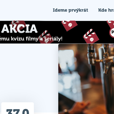
Ideme prvýkrát
Kde h
37.0