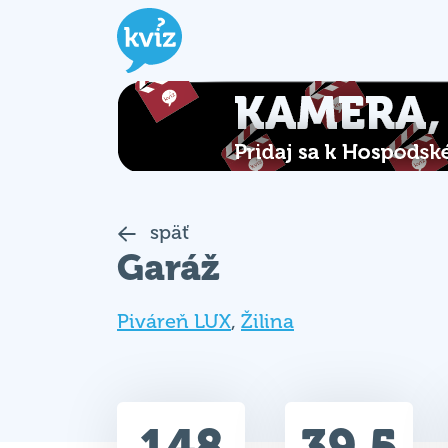
späť
Garáž
Piváreň LUX
,
Žilina
148
39.5