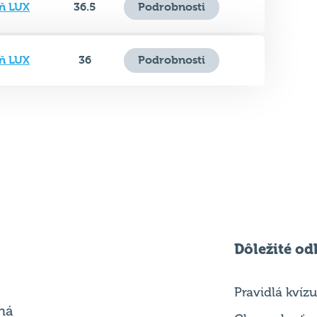
ň LUX
36.5
Podrobnosti
ň LUX
36
Podrobnosti
Dôležité od
Pravidlá kvízu
ná