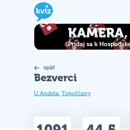
späť
Bezverci
U Andela
,
Topoľčany
1091
44.5