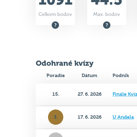
Celkom bodov
Max. bodov
Odohrané kvízy
Poradie
Dátum
Podnik
15.
27. 6. 2026
Finále Kví
3.
17. 6. 2026
U Andela