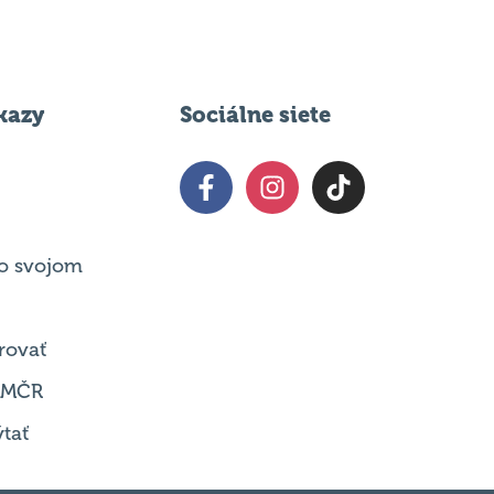
kazy
Sociálne siete
o svojom
rovať
 MČR
tať