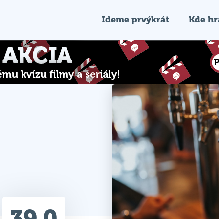
Ideme prvýkrát
Kde h
39.0