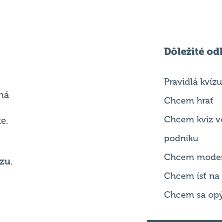
Dôležité od
Pravidlá kvízu
ná
Chcem hrať
Chcem kvíz v
e.
podniku
Chcem mode
zu
.
Chcem ísť na
Chcem sa opý