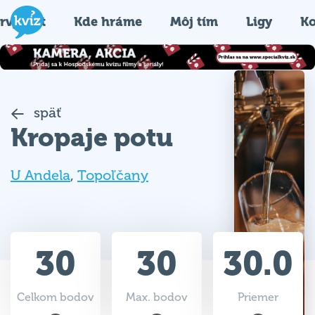
rvýkrát
Kde hráme
Môj tím
Ligy
Ko
späť
Kropaje potu
U Andela
,
Topoľčany
30
30
30.0
Celkom bodov
Max. bodov
Priemer