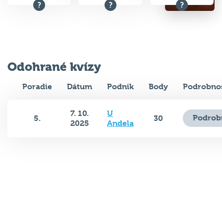
Odohrané kvízy
Poradie
Dátum
Podnik
Body
Podrobnos
7. 10.
U
Podrob
5.
30
2025
Andela