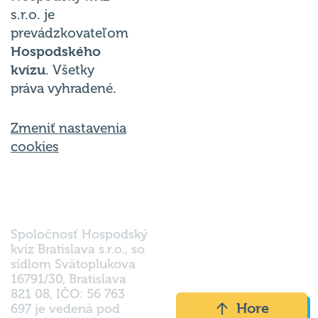
s.r.o. je
prevádzkovateľom
Hospodského
kvízu
. Všetky
práva vyhradené.
Zmeniť nastavenia
cookies
Spoločnosť Hospodský
kvíz Bratislava s.r.o., so
sídlom Svätoplukova
16791/30, Bratislava
821 08, IČO: 56 763
Hore
697 je vedená pod