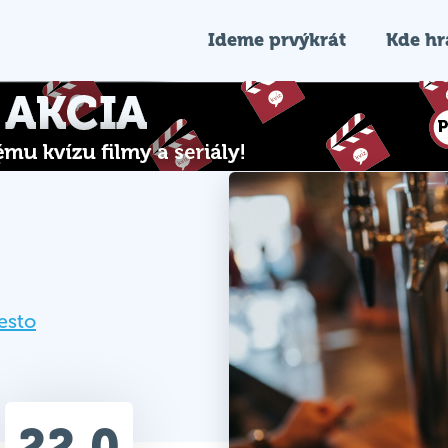
Ideme prvýkrát
Kde h
esto
22.0