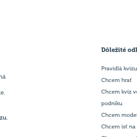
Dôležité od
Pravidlá kvízu
ná
Chcem hrať
Chcem kvíz v
e.
podniku
Chcem mode
zu
.
Chcem ísť na