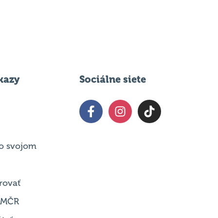
kazy
Sociálne siete
o svojom
rovať
 MČR