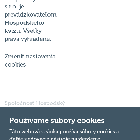
s.r.o. je
prevádzkovateľom
Hospodského
kvízu
. Všetky
práva vyhradené.
Zmeniť nastavenia
cookies
Spoločnosť Hospodský
kvíz Bratislava s.r.o., so
sídlom Svätoplukova
Používame súbory cookies
16791/30, Bratislava
821 08, IČO: 56 763
Táto webová stránka používa súbory cookies a
Hore
697 je vedená pod
ďalšie sledovacie nástroje na zlepšenie