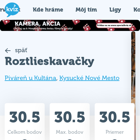
rvýkrát
Kde hráme
Môj tím
Ligy
Ko
späť
Roztlieskavačky
Piváreň u Kultána
,
Kysucké Nové Mesto
30.5
30.5
30.5
Celkom bodov
Max. bodov
Priemer