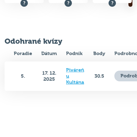
Odohrané kvízy
Poradie
Dátum
Podnik
Body
Podrobno
Piváreň
17. 12.
Podrob
5.
u
30.5
2025
Kultána