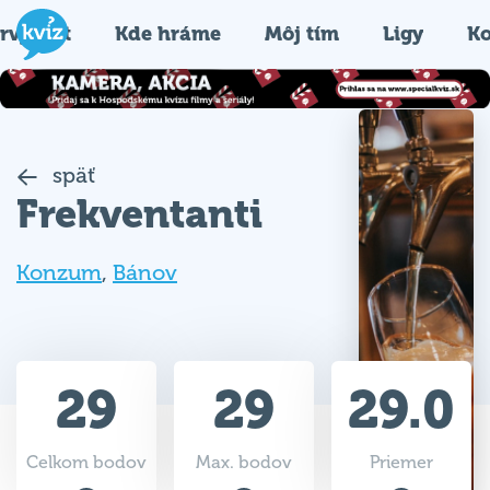
rvýkrát
Kde hráme
Môj tím
Ligy
Ko
späť
Frekventanti
Konzum
,
Bánov
29
29
29.0
Celkom bodov
Max. bodov
Priemer