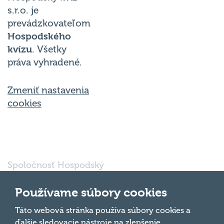
s.r.o. je
prevádzkovateľom
Hospodského
kvízu
. Všetky
práva vyhradené.
Zmeniť nastavenia
cookies
Spoločnosť Hospodský
kvíz Bratislava s.r.o., so
sídlom Svätoplukova
Používame súbory cookies
16791/30, Bratislava
821 08, IČO: 56 763
Táto webová stránka používa súbory cookies a
Hore
697 je vedená pod
ďalšie sledovacie nástroje na zlepšenie