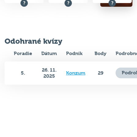
Odohrané kvízy
Poradie
Dátum
Podnik
Body
Podrobno
26. 11.
Podro
5.
Konzum
29
2025