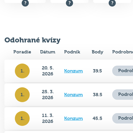
Odohrané kvízy
Poradie
Dátum
Podnik
Body
Podrobno
20. 5.
Podro
1.
Konzum
39.5
2026
25. 3.
Podro
1.
Konzum
38.5
2026
11. 3.
Podro
1.
Konzum
45.5
2026