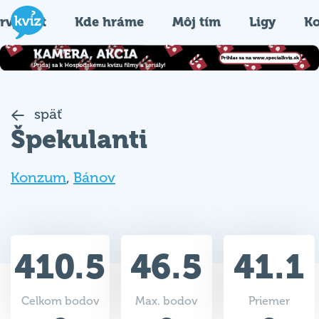
rvýkrát
Kde hráme
Môj tím
Ligy
Ko
späť
Špekulanti
Konzum
,
Bánov
410.5
46.5
41.1
Celkom bodov
Max. bodov
Priemer