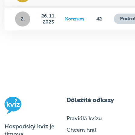
26. 11.
Podro
2.
Konzum
42
2025
Dôležité odkazy
Pravidlá kvízu
Hospodský kvíz
je
Chcem hrať
tímová