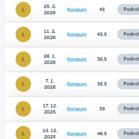
25. 2.
Podro
1.
Konzum
43
2026
11. 2.
Podro
1.
Konzum
43.5
2026
28. 1.
Podro
1.
Konzum
36.5
2026
7. 1.
Podro
1.
Konzum
36.5
2026
17. 12.
Podro
1.
Konzum
39
2025
10. 12.
Podro
1.
Konzum
46.5
2025