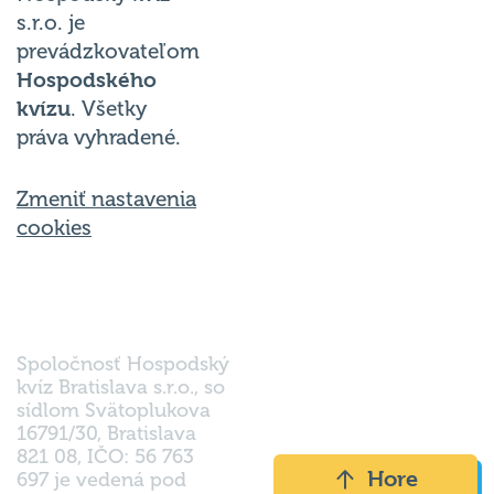
s.r.o. je
prevádzkovateľom
Hospodského
kvízu
. Všetky
práva vyhradené.
Zmeniť nastavenia
cookies
Spoločnosť Hospodský
kvíz Bratislava s.r.o., so
sídlom Svätoplukova
16791/30, Bratislava
821 08, IČO: 56 763
Hore
697 je vedená pod