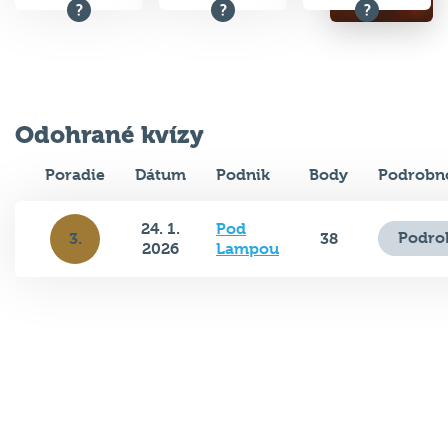
Odohrané kvízy
Poradie
Dátum
Podnik
Body
Podrobno
24. 1.
Pod
Podro
3.
38
2026
Lampou