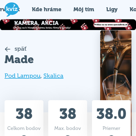
rvýkrát
Kde hráme
Môj tím
Ligy
Ko
späť
Made
Pod Lampou
,
Skalica
38
38
38.0
Celkom bodov
Max. bodov
Priemer