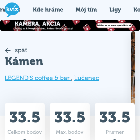
rvýkrát
Kde hráme
Môj tím
Ligy
Ko
späť
Kámen
LEGEND'S coffee & bar
,
Lučenec
33.5
33.5
33.5
Celkom bodov
Max. bodov
Priemer