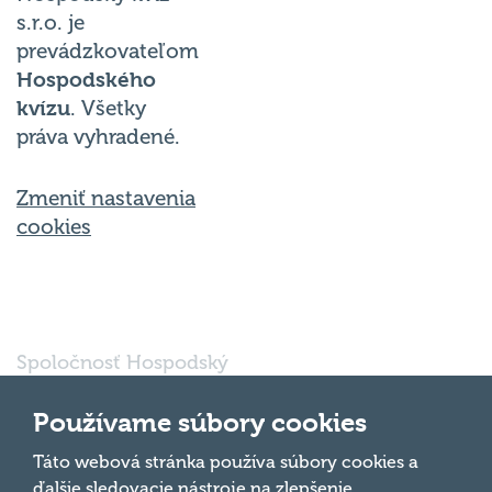
s.r.o. je
prevádzkovateľom
Hospodského
kvízu
. Všetky
práva vyhradené.
Zmeniť nastavenia
cookies
Spoločnosť Hospodský
kvíz Bratislava s.r.o., so
sídlom Svätoplukova
Používame súbory cookies
16791/30, Bratislava
821 08, IČO: 56 763
Táto webová stránka používa súbory cookies a
Hore
697 je vedená pod
ďalšie sledovacie nástroje na zlepšenie