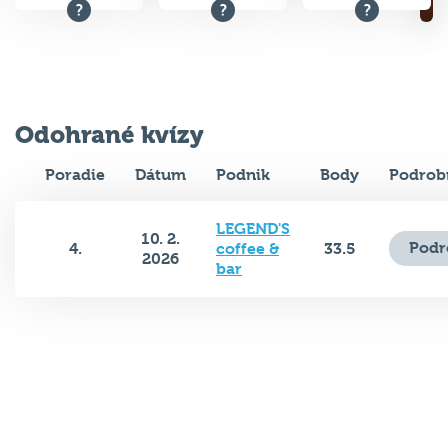
Odohrané kvízy
Poradie
Dátum
Podnik
Body
Podrob
LEGEND'S
10. 2.
Podr
4.
coffee &
33.5
2026
bar