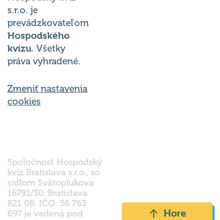
s.r.o. je
prevádzkovateľom
Hospodského
kvízu
. Všetky
práva vyhradené.
Zmeniť nastavenia
cookies
Spoločnosť Hospodský
kvíz Bratislava s.r.o., so
sídlom Svätoplukova
16791/30, Bratislava
821 08, IČO: 56 763
Hore
697 je vedená pod