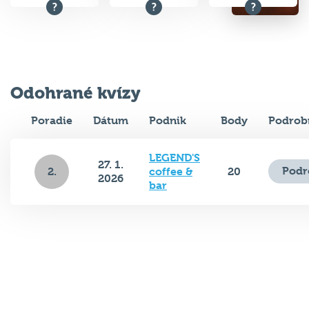
Odohrané kvízy
Poradie
Dátum
Podnik
Body
Podrob
LEGEND'S
27. 1.
Podr
2.
coffee &
20
2026
bar