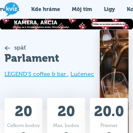
rvýkrát
Kde hráme
Môj tím
Ligy
Ko
späť
Parlament
LEGEND'S coffee & bar
,
Lučenec
20
20
20.0
Celkom bodov
Max. bodov
Priemer