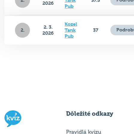
2.
Tank
37.5
2026
Pub
Kozel
2. 3.
Podrob
2.
Tank
37
2026
Pub
Dôležité odkazy
Pravidlá kvízu