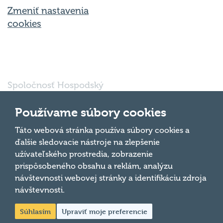
Zmeniť nastavenia
cookies
Spoločnosť Hospodský
kvíz Bratislava s.r.o., so
sídlom Svätoplukova
Používame súbory cookies
16791/30, Bratislava
821 08, IČO: 56 763
Táto webová stránka používa súbory cookies a
Hore
697 je vedená pod
ďalšie sledovacie nástroje na zlepšenie
oddielom Sro, vložka
užívateľského prostredia, zobrazenie
číslo 185032/B v
prispôsobeného obsahu a reklám, analýzu
obchodnom registri
návštevnosti webovej stránky a identifikáciu zdroja
Mestského súdu
Bratislava III.
návštevnosti.
Súhlasím
Upraviť moje preferencie