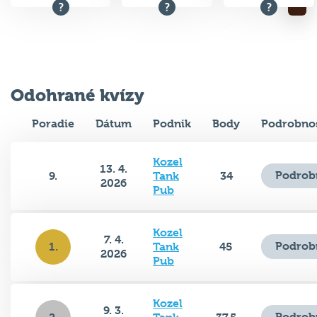
Odohrané kvízy
Poradie
Dátum
Podnik
Body
Podrobnos
Kozel
13. 4.
Podrob
9.
Tank
34
2026
Pub
Kozel
7. 4.
Podrob
1.
Tank
45
2026
Pub
Kozel
9. 3.
Podrob