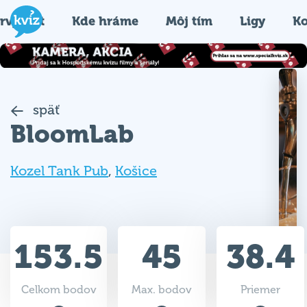
rvýkrát
Kde hráme
Môj tím
Ligy
Ko
späť
BloomLab
Kozel Tank Pub
,
Košice
153.5
45
38.4
Celkom bodov
Max. bodov
Priemer