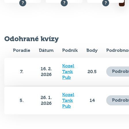
Odohrané kvízy
Poradie
Dátum
Podnik
Body
Podrobnos
Kozel
16. 2.
Podrob
7.
Tank
20.5
2026
Pub
Kozel
26. 1.
Podrob
5.
Tank
14
2026
Pub