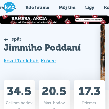
rvýkrát
Kde hráme
Môj tím
Ligy
Ko
späť
Jimmiho Poddaní
Kozel Tank Pub
,
Košice
34.5
20.5
17.3
Celkom bodov
Max. bodov
Priemer