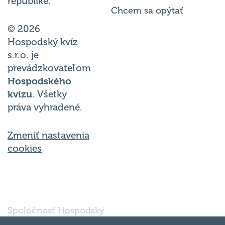
republike.
Chcem sa opýtať
© 2026
Hospodský kvíz
s.r.o. je
prevádzkovateľom
Hospodského
kvízu
. Všetky
práva vyhradené.
Zmeniť nastavenia
cookies
Spoločnosť Hospodský
kvíz Bratislava s.r.o., so