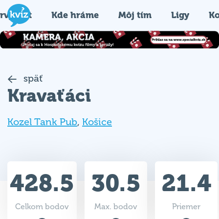
rvýkrát
Kde hráme
Môj tím
Ligy
Ko
späť
Kravaťáci
Kozel Tank Pub
,
Košice
428.5
30.5
21.4
Celkom bodov
Max. bodov
Priemer