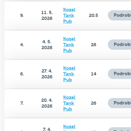
Kozel
11. 5.
Podrob
9.
Tank
20.5
2026
Pub
Kozel
4. 5.
Podrob
4.
Tank
26
2026
Pub
Kozel
27. 4.
Podrob
6.
Tank
14
2026
Pub
Kozel
20. 4.
Podrob
7.
Tank
26
2026
Pub
Kozel
7. 4.