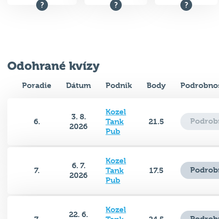
Odohrané kvízy
Poradie
Dátum
Podnik
Body
Podrobnos
Kozel
3. 8.
Podrob
6.
Tank
21.5
2026
Pub
Kozel
6. 7.
Podrob
7.
Tank
17.5
2026
Pub
Kozel
22. 6.
Podrob