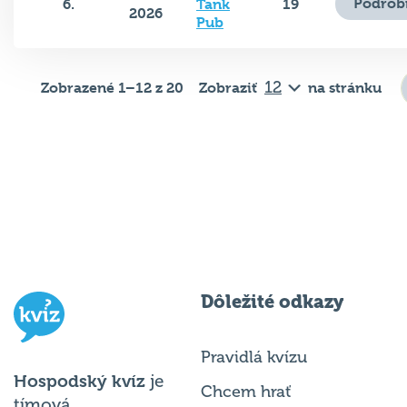
Podrob
6.
Tank
19
2026
Pub
Zobrazené 1–12 z 20
Zobraziť
na stránku
Dôležité odkazy
Pravidlá kvízu
Hospodský kvíz
je
Chcem hrať
tímová