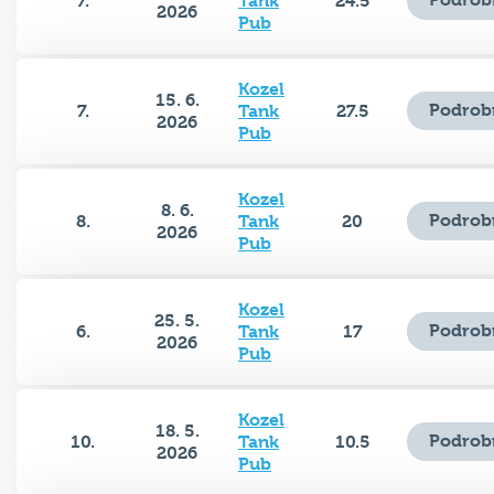
7.
Tank
24.5
2026
Pub
Kozel
15. 6.
Podrob
7.
Tank
27.5
2026
Pub
Kozel
8. 6.
Podrob
8.
Tank
20
2026
Pub
Kozel
25. 5.
Podrob
6.
Tank
17
2026
Pub
Kozel
18. 5.
Podrob
10.
Tank
10.5
2026
Pub