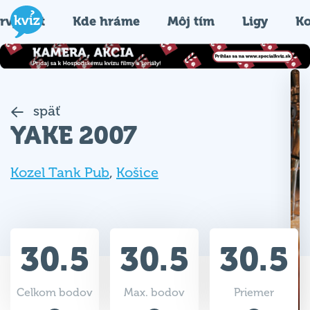
rvýkrát
Kde hráme
Môj tím
Ligy
Ko
späť
YAKE 2007
Kozel Tank Pub
,
Košice
30.5
30.5
30.5
Celkom bodov
Max. bodov
Priemer