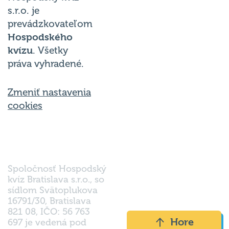
s.r.o. je
prevádzkovateľom
Hospodského
kvízu
. Všetky
práva vyhradené.
Zmeniť nastavenia
cookies
Spoločnosť Hospodský
kvíz Bratislava s.r.o., so
sídlom Svätoplukova
16791/30, Bratislava
821 08, IČO: 56 763
Hore
697 je vedená pod