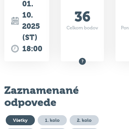
01.
36
10.
2025
Celkom bodov
Por
(ST)
18:00
Zaznamenané
odpovede
Všetky
1. kolo
2. kolo