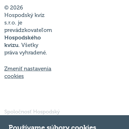
© 2026
Hospodský kvíz
s.r.o. je
prevádzkovateľom
Hospodského
kvízu
. Všetky
práva vyhradené.
Zmeniť nastavenia
cookies
Spoločnosť Hospodský
kvíz Bratislava s.r.o., so
sídlom Svätoplukova
Používame súbory cookies