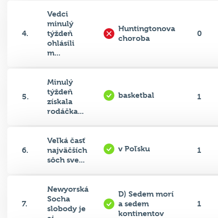
Vedci
minulý
Huntingtonova
4.
týždeň
0
choroba
ohlásili
m...
Minulý
týždeň
basketbal
5.
1
získala
rodáčka...
Veľká časť
v Poľsku
6.
najväčších
1
sôch sve...
Newyorská
D) Sedem morí
Socha
7.
a sedem
1
slobody je
kontinentov