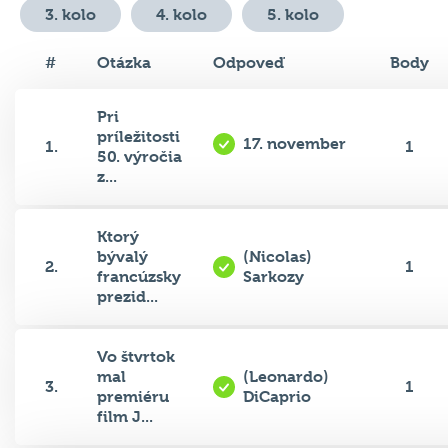
3. kolo
4. kolo
5. kolo
#
Otázka
Odpoveď
Body
Pri
príležitosti
17. november
1.
1
50. výročia
z...
Ktorý
bývalý
(Nicolas)
2.
1
francúzsky
Sarkozy
prezid...
Vo štvrtok
mal
(Leonardo)
3.
1
premiéru
DiCaprio
film J...