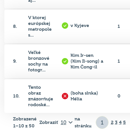
aj...
V ktorej
európskej
v Kyjeve
8.
1
metropole
s...
Veľké
Kim Ir-sen
bronzové
9.
(Kim Il-song) a
1
sochy na
Kim Čong-il
fotogr...
Tento
obraz
(boha slnka)
10.
0
znázorňuje
Hélia
rodoské...
Zobrazené
na
Zobraziť
2
3
4
5
1–10 z 50
stránku