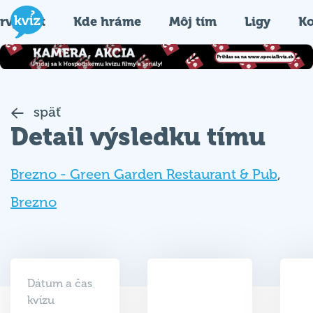
rvýkrát
Kde hráme
Môj tím
Ligy
Ko
späť
Detail výsledku tímu
Brezno - Green Garden Restaurant & Pub
,
Brezno
Dátum a čas
kvízu