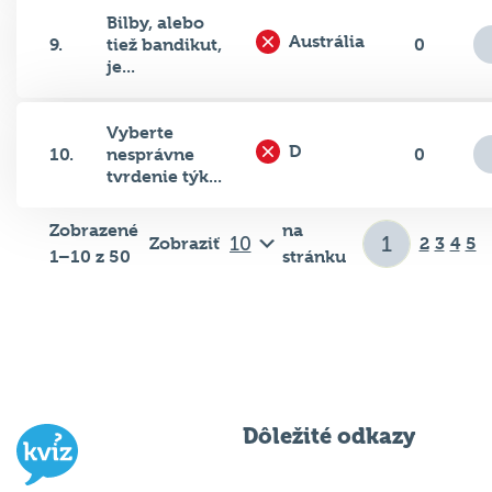
Bilby, alebo
Austrália
9.
tiež bandikut,
0
je...
Vyberte
D
10.
nesprávne
0
tvrdenie týk...
Zobrazené
na
Zobraziť
2
3
4
5
1–10 z 50
stránku
Dôležité odkazy