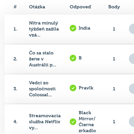
#
Otázka
Odpoveď
Body
Nitra minulý
India
1.
týždeň zažila
1
vzá...
Čo sa stalo
B
2.
žene v
1
Austrálii p...
Vedci zo
Pravlk
3.
spoločnosti
1
Colossal...
Black
Streamovacia
Mirror/
4.
služba Netflix
1
Čierne
vy...
zrkadlo