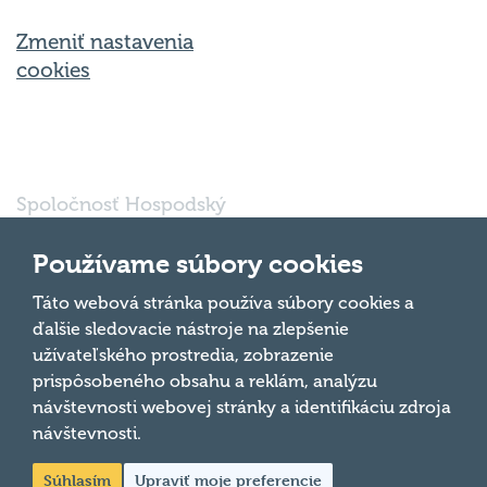
Zmeniť nastavenia
cookies
Spoločnosť Hospodský
kvíz Bratislava s.r.o., so
sídlom Svätoplukova
Používame súbory cookies
16791/30, Bratislava
821 08, IČO: 56 763
Táto webová stránka používa súbory cookies a
Hore
697 je vedená pod
ďalšie sledovacie nástroje na zlepšenie
oddielom Sro, vložka
užívateľského prostredia, zobrazenie
číslo 185032/B v
prispôsobeného obsahu a reklám, analýzu
obchodnom registri
návštevnosti webovej stránky a identifikáciu zdroja
Mestského súdu
Bratislava III.
návštevnosti.
Súhlasím
Upraviť moje preferencie