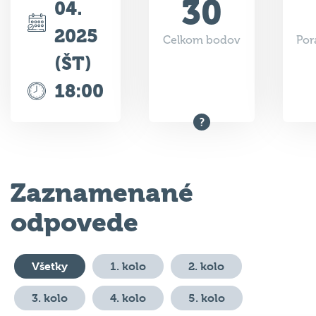
30
04.
2025
Celkom bodov
Por
(ŠT)
18:00
Zaznamenané
odpovede
Všetky
1. kolo
2. kolo
3. kolo
4. kolo
5. kolo