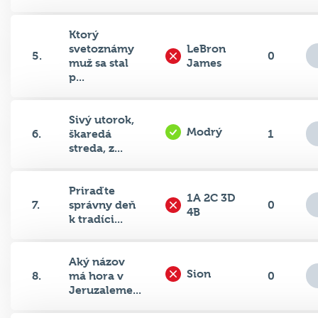
Ktorý
svetoznámy
LeBron
5.
0
muž sa stal
James
p...
Sivý utorok,
Modrý
6.
škaredá
1
streda, z...
Priraďte
1A 2C 3D
7.
správny deň
0
4B
k tradíci...
Aký názov
Sion
8.
má hora v
0
Jeruzaleme...