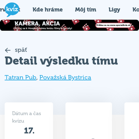
rvýkrát
Kde hráme
Môj tím
Ligy
Ko
späť
Detail výsledku tímu
Tatran Pub
,
Považská Bystrica
Dátum a čas
kvízu
17.