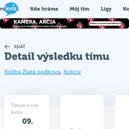
rvýkrát
Kde hráme
Môj tím
Ligy
Ko
späť
Detail výsledku tímu
Koliba Zlatá podkova
,
Košice
Dátum a čas
kvízu
09.