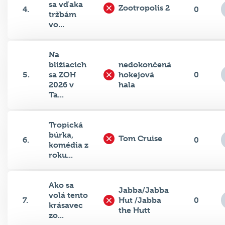
sa vďaka
Zootropolis 2
4.
0
tržbám
vo...
Na
blížiacich
nedokončená
5.
sa ZOH
hokejová
0
2026 v
hala
Ta...
Tropická
búrka,
Tom Cruise
6.
0
komédia z
roku...
Ako sa
Jabba/Jabba
volá tento
7.
Hut /Jabba
0
krásavec
the Hutt
zo...