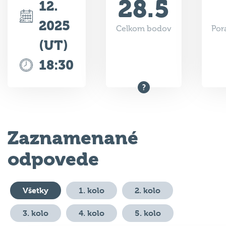
28.5
12.
2025
Celkom bodov
Por
(UT)
18:30
Zaznamenané
odpovede
Všetky
1. kolo
2. kolo
3. kolo
4. kolo
5. kolo