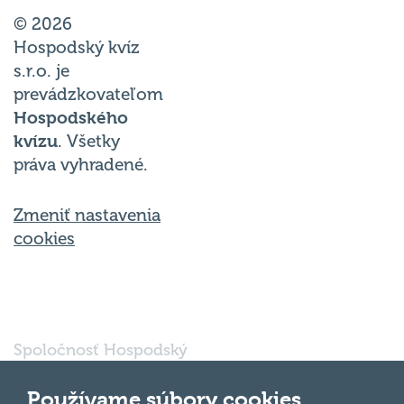
© 2026
Hospodský kvíz
s.r.o. je
prevádzkovateľom
Hospodského
kvízu
. Všetky
práva vyhradené.
Zmeniť nastavenia
cookies
Spoločnosť Hospodský
kvíz Bratislava s.r.o., so
sídlom Svätoplukova
Používame súbory cookies