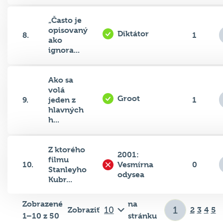
„Často je
opisovaný
Diktátor
8.
1
ako
ignora...
Ako sa
volá
Groot
9.
jeden z
1
hlavných
h...
Z ktorého
2001:
filmu
10.
Vesmírna
0
Stanleyho
odysea
Kubr...
Zobrazené
na
Zobraziť
2
3
4
5
1–10 z 50
stránku