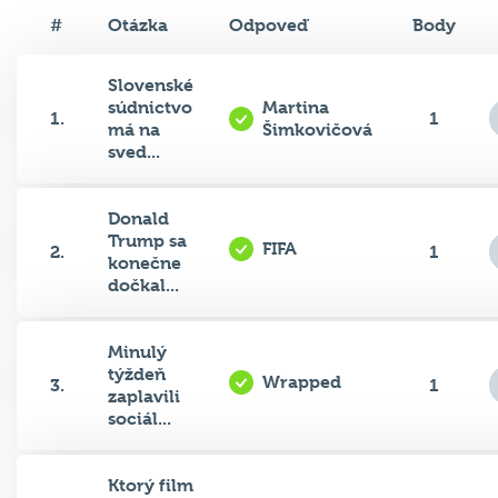
#
Otázka
Odpoveď
Body
Slovenské
súdnictvo
Martina
1.
1
má na
Šimkovičová
sved...
Donald
Trump sa
FIFA
2.
1
konečne
dočkal...
Minulý
týždeň
Wrapped
3.
1
zaplavili
sociál...
Ktorý film