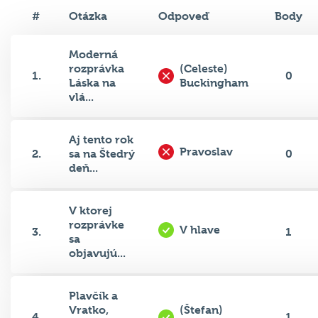
#
Otázka
Odpoveď
Body
Moderná
rozprávka
(Celeste)
1.
0
Láska na
Buckingham
vlá...
Aj tento rok
Pravoslav
2.
sa na Štedrý
0
deň...
V ktorej
rozprávke
V hlave
3.
1
sa
objavujú...
Plavčík a
Vratko,
(Štefan)
4.
1