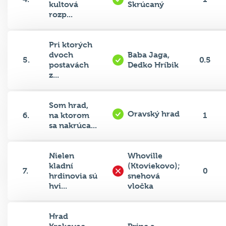
kultová
Skrúcaný
rozp...
Pri ktorých
dvoch
Baba Jaga,
5.
0.5
postavách
Dedko Hríbik
z...
Som hrad,
Oravský hrad
6.
na ktorom
1
sa nakrúca...
Nielen
Whoville
kladní
(Ktoviekovo);
7.
0
hrdinovia sú
snehová
hvi...
vločka
Hrad