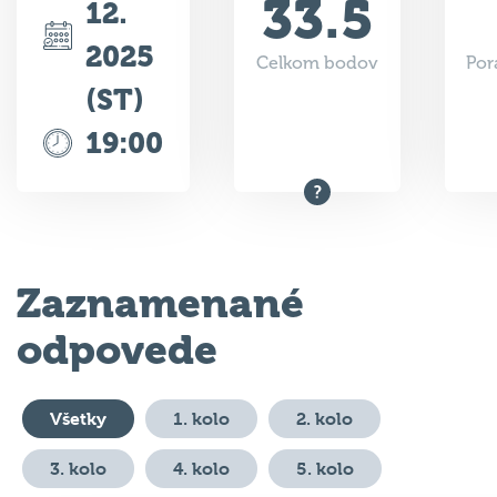
33.5
12.
2025
Celkom bodov
Por
(ST)
19:00
Zaznamenané
odpovede
Všetky
1. kolo
2. kolo
3. kolo
4. kolo
5. kolo