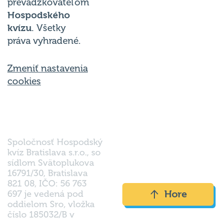
prevádzkovateľom
Hospodského
kvízu
. Všetky
práva vyhradené.
Zmeniť nastavenia
cookies
Spoločnosť Hospodský
kvíz Bratislava s.r.o., so
sídlom Svätoplukova
16791/30, Bratislava
821 08, IČO: 56 763
Hore
697 je vedená pod
oddielom Sro, vložka
číslo 185032/B v