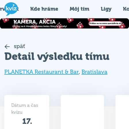
rvýkrát
Kde hráme
Môj tím
Ligy
Ko
späť
Detail výsledku tímu
PLANETKA Restaurant & Bar
,
Bratislava
Dátum a čas
kvízu
17.