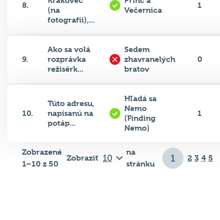
Krakovec
Princ a
8.
1
(na
Večernica
fotografii),...
Ako sa volá
Sedem
9.
rozprávka
zhavranelých
0
režisérk...
bratov
Hľadá sa
Túto adresu,
Nemo
10.
napísanú na
1
(Finding
potáp...
Nemo)
Zobrazené
na
Zobraziť
2
3
4
5
1–10 z 50
stránku