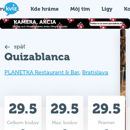
rvýkrát
Kde hráme
Môj tím
Ligy
Ko
späť
Quizablanca
PLANETKA Restaurant & Bar
,
Bratislava
29.5
29.5
29.5
Celkom bodov
Max. bodov
Priemer