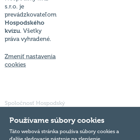
s.r.o. je
prevádzkovateľom
Hospodského
kvízu
. Všetky
práva vyhradené.
Zmeniť nastavenia
cookies
Spoločnosť Hospodský
kvíz Bratislava s.r.o., so
sídlom Svätoplukova
Používame súbory cookies
16791/30, Bratislava
821 08, IČO: 56 763
Táto webová stránka používa súbory cookies a
Hore
697 je vedená pod
ďalšie sledovacie nástroje na zlepšenie