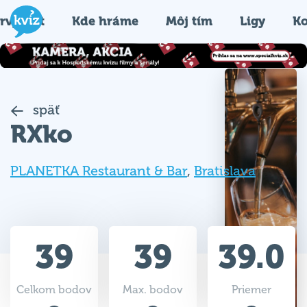
rvýkrát
Kde hráme
Môj tím
Ligy
Ko
späť
RXko
PLANETKA Restaurant & Bar
,
Bratislava
39
39
39.0
Celkom bodov
Max. bodov
Priemer