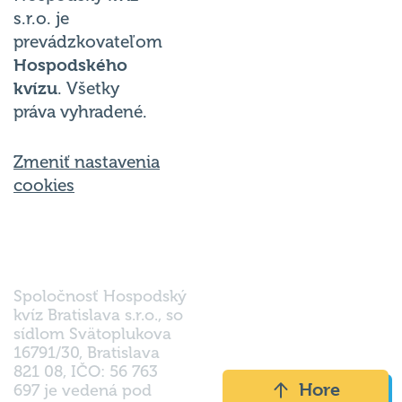
s.r.o. je
prevádzkovateľom
Hospodského
kvízu
. Všetky
práva vyhradené.
Zmeniť nastavenia
cookies
Spoločnosť Hospodský
kvíz Bratislava s.r.o., so
sídlom Svätoplukova
16791/30, Bratislava
821 08, IČO: 56 763
Hore
697 je vedená pod