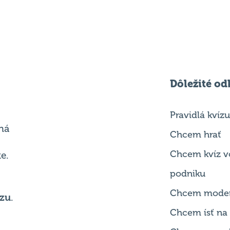
Dôležité od
Pravidlá kvízu
ná
Chcem hrať
Chcem kvíz v
e.
podniku
Chcem mode
zu
.
Chcem ísť na