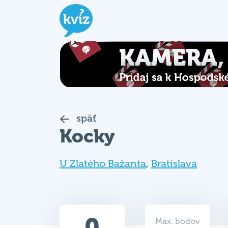
späť
Kocky
U Zlatého Bažanta
,
Bratislava
0
Max. bodov