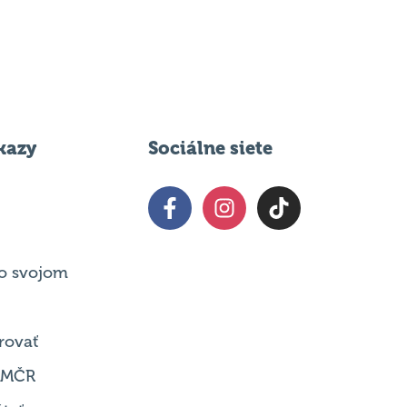
kazy
Sociálne siete
o svojom
rovať
 MČR