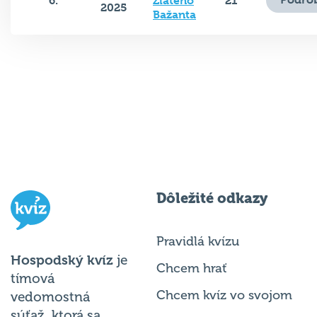
6.
Zlatého
21
2025
Bažanta
Dôležité odkazy
Pravidlá kvízu
Hospodský kvíz
je
Chcem hrať
tímová
Chcem kvíz vo svojom
vedomostná
súťaž, ktorá sa