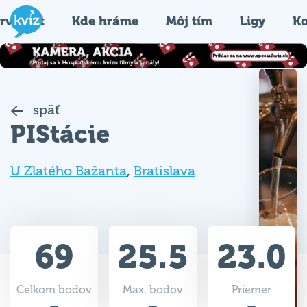
rvýkrát
Kde hráme
Môj tím
Ligy
Ko
späť
PIStácie
U Zlatého Bažanta
,
Bratislava
69
25.5
23.0
Celkom bodov
Max. bodov
Priemer