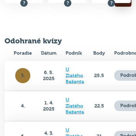
Odohrané kvízy
Poradie
Dátum
Podnik
Body
Podrobno
U
6. 5.
Podrob
3.
Zlatého
25.5
2025
Bažanta
U
1. 4.
Podrob
4.
Zlatého
22.5
2025
Bažanta
U
4. 3.
Podrob