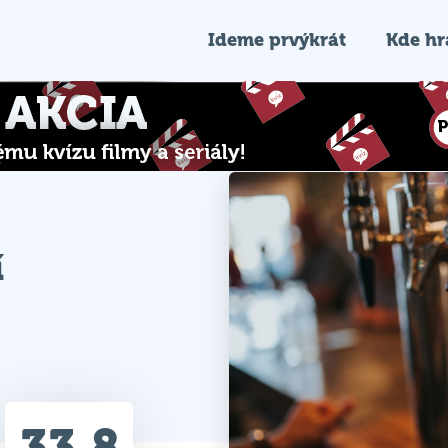
Ideme prvýkrát
Kde h
í
33.8