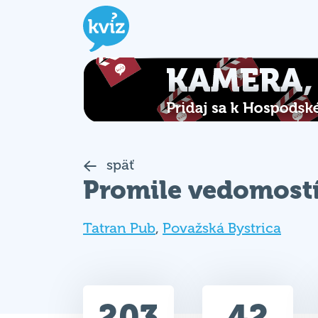
späť
Promile vedomost
Tatran Pub
,
Považská Bystrica
203
42