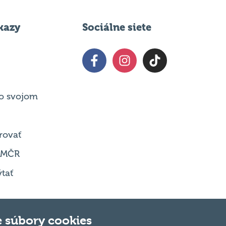
kazy
Sociálne siete
o svojom
rovať
 MČR
tať
 súbory cookies