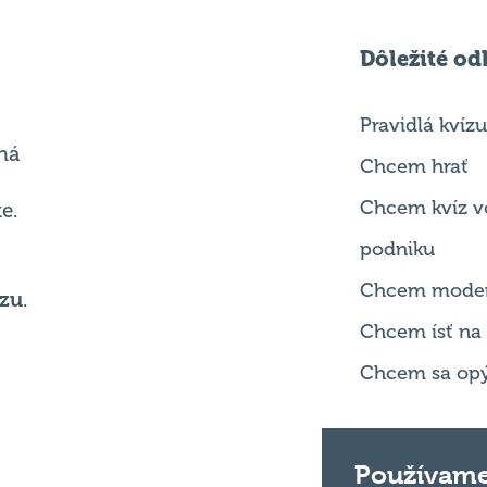
Dôležité od
Pravidlá kvízu
ná
Chcem hrať
Chcem kvíz v
e.
podniku
Chcem mode
zu
.
Chcem ísť na
Chcem sa opý
Používame