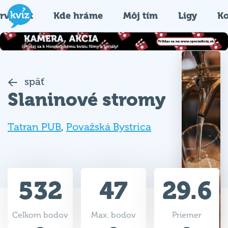
rvýkrát
Kde hráme
Môj tím
Ligy
Ko
späť
Slaninové stromy
Tatran PUB
,
Považská Bystrica
532
47
29.6
Celkom bodov
Max. bodov
Priemer