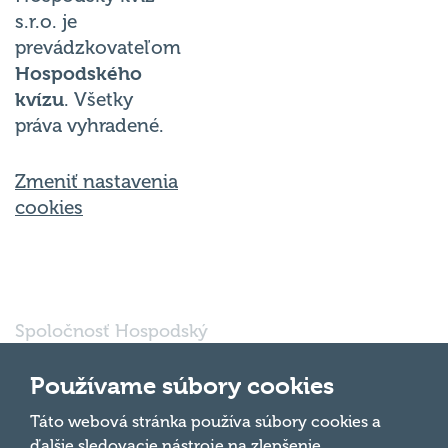
s.r.o. je
prevádzkovateľom
Hospodského
kvízu
. Všetky
práva vyhradené.
Zmeniť nastavenia
cookies
Spoločnosť Hospodský
kvíz Bratislava s.r.o., so
sídlom Svätoplukova
Používame súbory cookies
16791/30, Bratislava
821 08, IČO: 56 763
Táto webová stránka používa súbory cookies a
Hore
697 je vedená pod
ďalšie sledovacie nástroje na zlepšenie