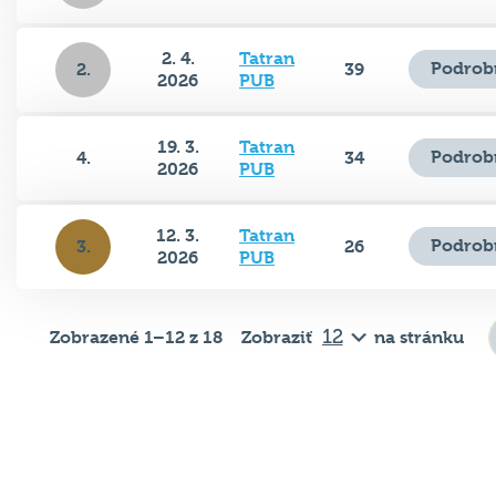
2. 4.
Tatran
Podrob
2.
39
2026
PUB
19. 3.
Tatran
Podrob
4.
34
2026
PUB
12. 3.
Tatran
Podrob
3.
26
2026
PUB
Zobrazené 1–12 z 18
Zobraziť
na stránku