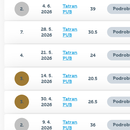
4. 6.
Tatran
Podrob
2.
39
2026
PUB
28. 5.
Tatran
Podrob
7.
30.5
2026
PUB
21. 5.
Tatran
Podrob
4.
24
2026
PUB
14. 5.
Tatran
Podrob
3.
20.5
2026
PUB
30. 4.
Tatran
Podrob
3.
26.5
2026
PUB
9. 4.
Tatran
Podrob
2.
36
2026
PUB