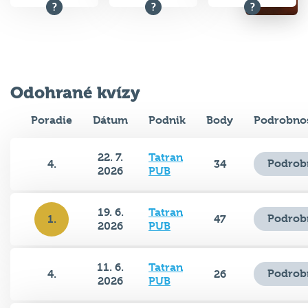
Odohrané kvízy
Poradie
Dátum
Podnik
Body
Podrobnos
22. 7.
Tatran
Podrob
4.
34
2026
PUB
19. 6.
Tatran
Podrob
1.
47
2026
PUB
11. 6.
Tatran
Podrob
4.
26
2026
PUB