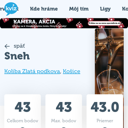
rvýkrát
Kde hráme
Môj tím
Ligy
Ko
späť
Sneh
Koliba Zlatá podkova
,
Košice
43
43
43.0
Celkom bodov
Max. bodov
Priemer