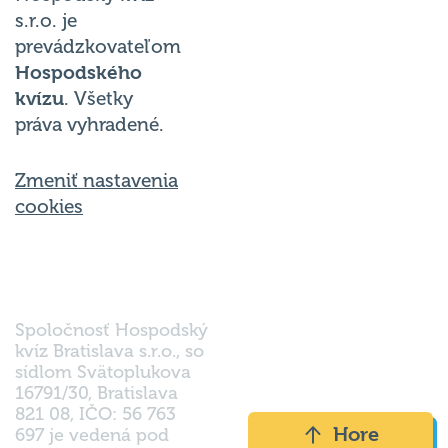
s.r.o. je
prevádzkovateľom
Hospodského
kvízu
. Všetky
práva vyhradené.
Zmeniť nastavenia
cookies
Spoločnosť Hospodský
kvíz Bratislava s.r.o., so
sídlom Svätoplukova
16791/30, Bratislava
821 08, IČO: 56 763
Hore
697 je vedená pod