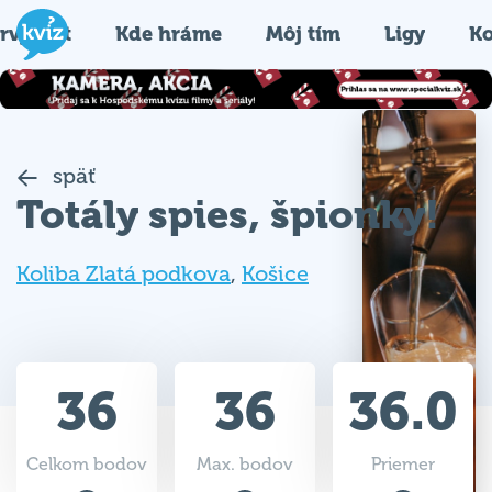
rvýkrát
Kde hráme
Môj tím
Ligy
Ko
späť
Totály spies, špionky!
Koliba Zlatá podkova
,
Košice
36
36
36.0
Celkom bodov
Max. bodov
Priemer