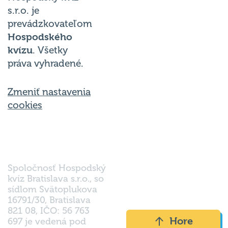
s.r.o. je
prevádzkovateľom
Hospodského
kvízu
. Všetky
práva vyhradené.
Zmeniť nastavenia
cookies
Spoločnosť Hospodský
kvíz Bratislava s.r.o., so
sídlom Svätoplukova
16791/30, Bratislava
821 08, IČO: 56 763
Hore
697 je vedená pod