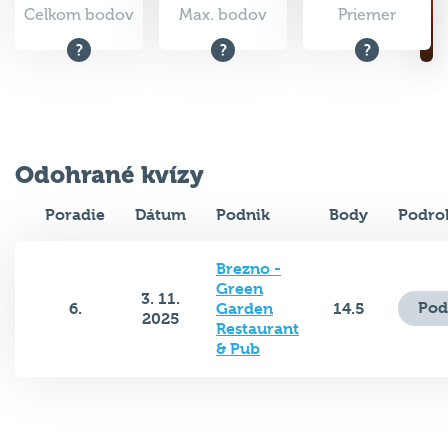
Celkom bodov
Max. bodov
Priemer
Odohrané kvízy
Poradie
Dátum
Podnik
Body
Podro
Brezno -
Green
3. 11.
Pod
6.
Garden
14.5
2025
Restaurant
& Pub