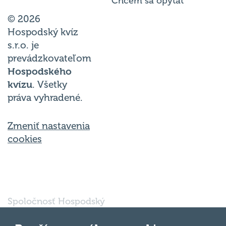
Chcem sa opýtať
© 2026
Hospodský kvíz
s.r.o. je
prevádzkovateľom
Hospodského
kvízu
. Všetky
práva vyhradené.
Zmeniť nastavenia
cookies
Spoločnosť Hospodský
kvíz Bratislava s.r.o., so
sídlom Svätoplukova