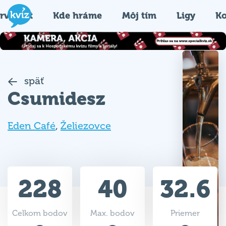
rvýkrát
Kde hráme
Môj tím
Ligy
Ko
späť
Csumidesz
Eden Café
,
Želiezovce
228
40
32.6
Celkom bodov
Max. bodov
Priemer