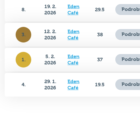
19. 2.
Eden
Podrob
8.
29.5
2026
Café
12. 2.
Eden
Podrob
3.
38
2026
Café
5. 2.
Eden
Podrob
1.
37
2026
Café
29. 1.
Eden
Podrob
4.
19.5
2026
Café