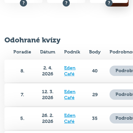
Odohrané kvízy
Poradie
Dátum
Podnik
Body
Podrobnos
2. 4.
Eden
Podrob
8.
40
2026
Café
12. 3.
Eden
Podrob
7.
29
2026
Café
26. 2.
Eden
Podrob
5.
35
2026
Café