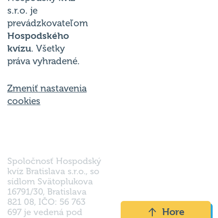
s.r.o. je
prevádzkovateľom
Hospodského
kvízu
. Všetky
práva vyhradené.
Zmeniť nastavenia
cookies
Spoločnosť Hospodský
kvíz Bratislava s.r.o., so
sídlom Svätoplukova
16791/30, Bratislava
821 08, IČO: 56 763
Hore
697 je vedená pod