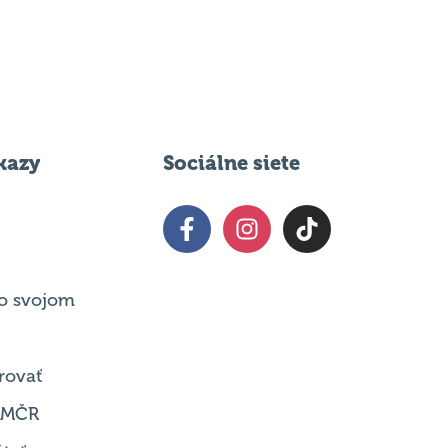
kazy
Sociálne siete
o svojom
rovať
 MČR