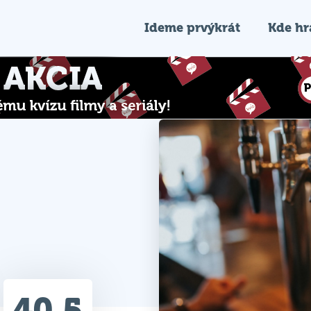
Ideme prvýkrát
Kde h
40.5