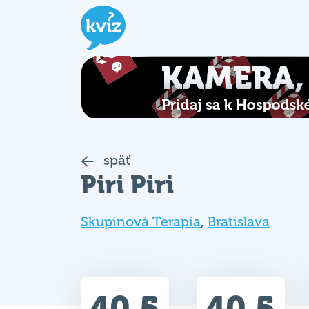
späť
Piri Piri
Skupinová Terapia
,
Bratislava
40.5
40.5