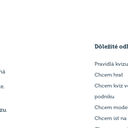
Dôležité od
Pravidlá kvízu
ná
Chcem hrať
Chcem kvíz v
e.
podniku
Chcem mode
zu
.
Chcem ísť na