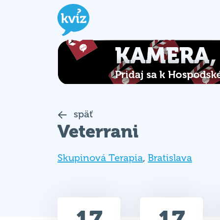
späť
Veterrani
Skupinová Terapia
,
Bratislava
17
17