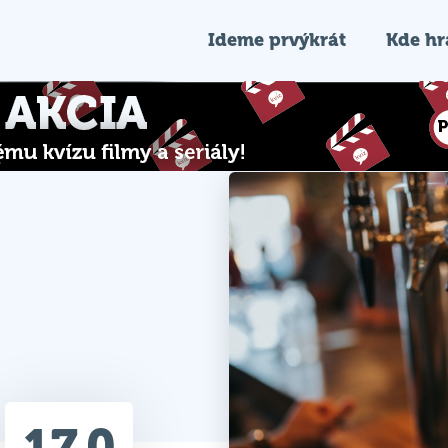
Ideme prvýkrát
Kde h
17.0