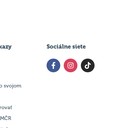
kazy
Sociálne siete
o svojom
rovať
 MČR