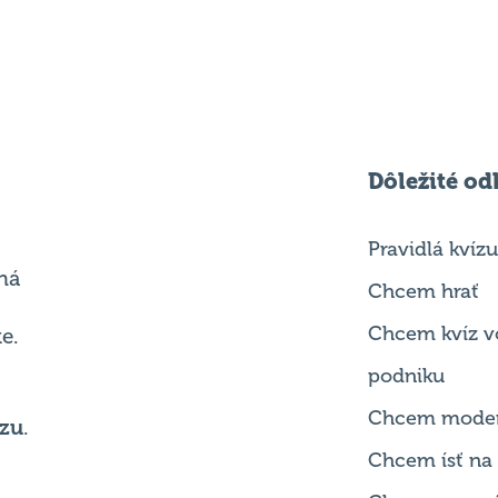
Dôležité od
Pravidlá kvízu
ná
Chcem hrať
Chcem kvíz v
e.
podniku
Chcem mode
zu
.
Chcem ísť na