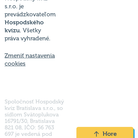
s.r.o. je
prevádzkovateľom
Hospodského
kvízu
. Všetky
práva vyhradené.
Zmeniť nastavenia
cookies
Spoločnosť Hospodský
kvíz Bratislava s.r.o., so
sídlom Svätoplukova
16791/30, Bratislava
821 08, IČO: 56 763
Hore
697 je vedená pod