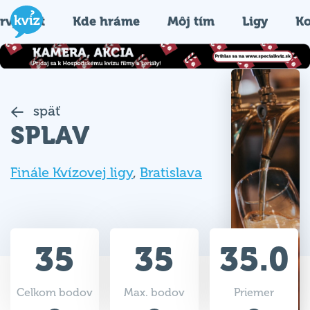
rvýkrát
Kde hráme
Môj tím
Ligy
Ko
späť
SPLAV
Finále Kvízovej ligy
,
Bratislava
35
35
35.0
Celkom bodov
Max. bodov
Priemer