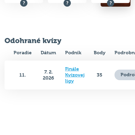
Odohrané kvízy
Poradie
Dátum
Podnik
Body
Podrobn
Finále
7. 2.
Podro
11.
Kvízovej
35
2026
ligy