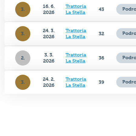
16. 6.
Trattoria
Podro
3.
43
2026
La Stella
24. 3.
Trattoria
Podro
3.
32
2026
La Stella
3. 3.
Trattoria
Podro
2.
36
2026
La Stella
24. 2.
Trattoria
Podro
3.
39
2026
La Stella