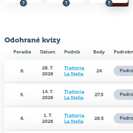
Odohrané kvízy
Poradie
Dátum
Podnik
Body
Podrobn
28. 7.
Trattoria
Podro
6.
24
2026
La Stella
14. 7.
Trattoria
Podro
5.
27.5
2026
La Stella
1. 7.
Trattoria
Podro
6.
28.5
2026
La Stella