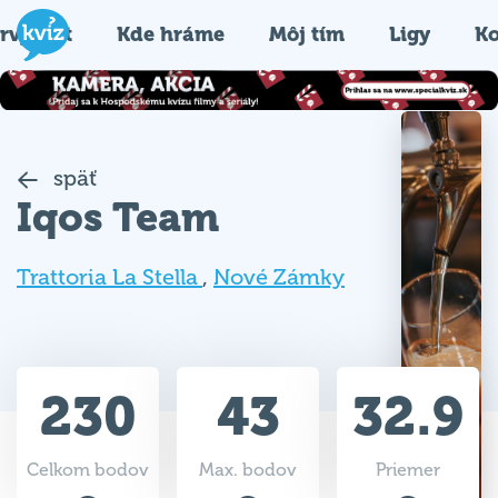
rvýkrát
Kde hráme
Môj tím
Ligy
Ko
späť
Iqos Team
Trattoria La Stella
,
Nové Zámky
230
43
32.9
Celkom bodov
Max. bodov
Priemer