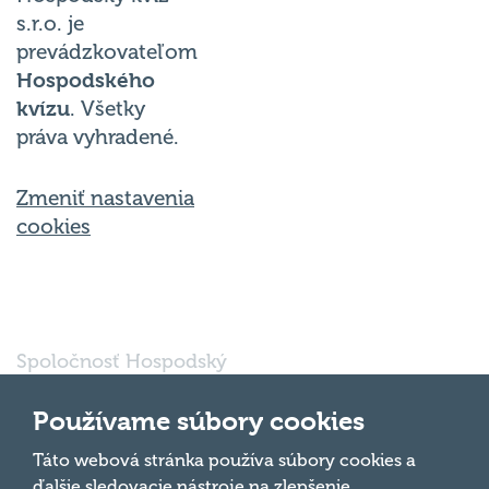
s.r.o. je
prevádzkovateľom
Hospodského
kvízu
. Všetky
práva vyhradené.
Zmeniť nastavenia
cookies
Spoločnosť Hospodský
kvíz Bratislava s.r.o., so
sídlom Svätoplukova
Používame súbory cookies
16791/30, Bratislava
821 08, IČO: 56 763
Táto webová stránka používa súbory cookies a
Hore
697 je vedená pod
ďalšie sledovacie nástroje na zlepšenie