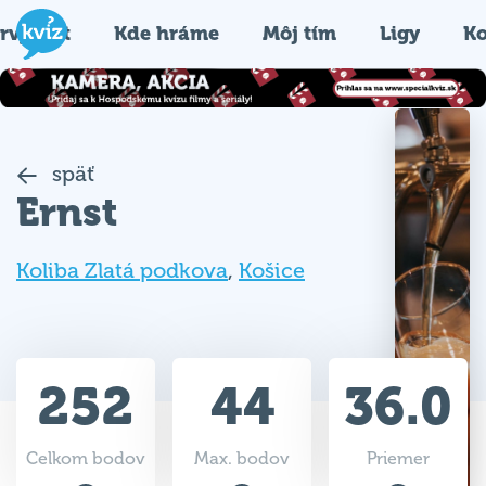
rvýkrát
Kde hráme
Môj tím
Ligy
Ko
späť
Ernst
Koliba Zlatá podkova
,
Košice
252
44
36.0
Celkom bodov
Max. bodov
Priemer