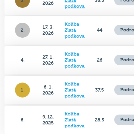
3.
Zlatá
38.5
2026
podkova
Koliba
17. 3.
Podro
2.
Zlatá
44
2026
podkova
Koliba
27. 1.
Podro
4.
Zlatá
26
2026
podkova
Koliba
6. 1.
Podro
1.
Zlatá
37.5
2026
podkova
Koliba
9. 12.
Podro
6.
Zlatá
28.5
2025
podkova