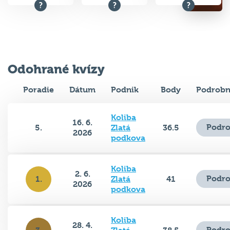
Odohrané kvízy
Poradie
Dátum
Podnik
Body
Podrobn
Koliba
16. 6.
Podro
5.
Zlatá
36.5
2026
podkova
Koliba
2. 6.
Podro
1.
Zlatá
41
2026
podkova
Koliba
28. 4.
Podro